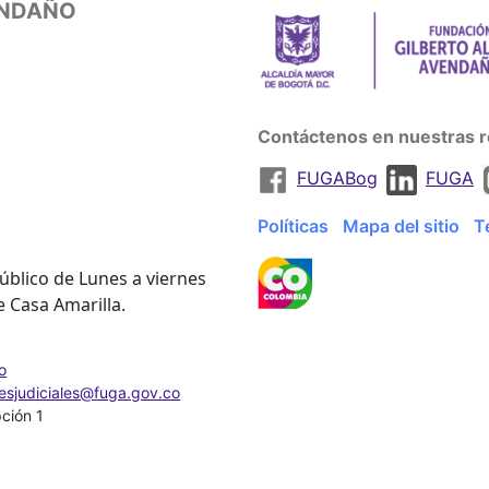
ENDAÑO
Contáctenos en nuestras r
FUGABog
FUGA
Políticas
Mapa del sitio
T
úblico de Lunes a viernes
e Casa Amarilla.
o
nesjudiciales@fuga.gov.co
pción 1