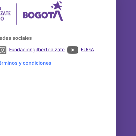
edes sociales
Fundaciongilbertoalzate
FUGA
érminos y condiciones