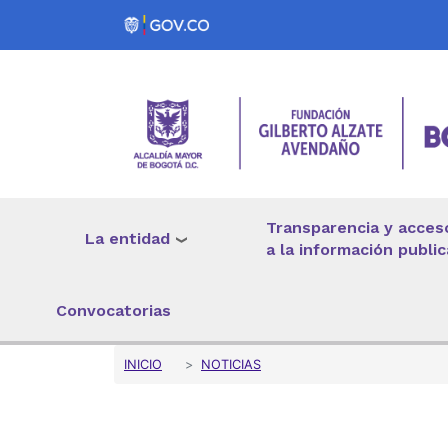
Pasar al contenido principal
Transparencia y acces
La entidad
a la información public
Convocatorias
Sobrescribir enlaces 
INICIO
NOTICIAS