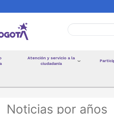
Atención y servicio a la
o
Partici
ciudadanía
a
de ayuda a la navegación
Noticias por años