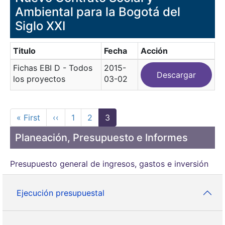
Ambiental para la Bogotá del
Siglo XXI
Titulo
Fecha
Acción
Fichas EBI D - Todos
2015-
Descargar
los proyectos
03-02
Paginación
Primera página
Página anterior
Page
Page
Página actual
« First
‹‹
1
2
3
Planeación, Presupuesto e Informes
Presupuesto general de ingresos, gastos e inversión
Ejecución presupuestal