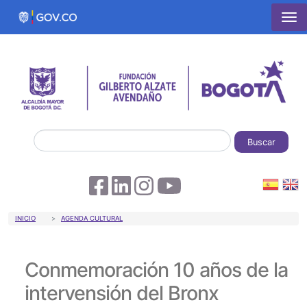
Pasar al contenido principal
Buscar
Sobrescribir enlaces de ayuda a la 
INICIO
AGENDA CULTURAL
Conmemoración 10 años de la
intervensión del Bronx