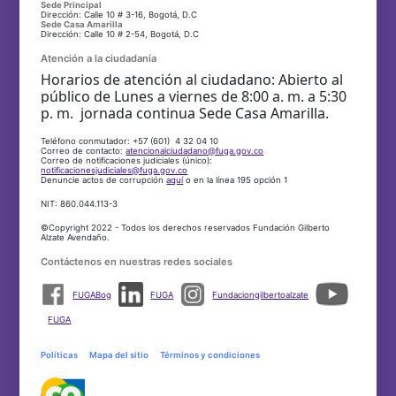
Sede Principal
Dirección: Calle 10 # 3-16, Bogotá, D.C
Sede Casa Amarilla
Dirección: Calle 10 # 2-54, Bogotá, D.C
Atención a la ciudadanía
Horarios de atención al ciudadano: Abierto al
público de Lunes a viernes de 8:00 a. m. a 5:30
p. m. jornada continua Sede Casa Amarilla.
Teléfono conmutador: +57 (601) 4 32 04 10
Correo de contacto:
atencionalciudadano@fuga.gov.co
Correo de notificaciones judiciales (único):
notificacionesjudiciales@fuga.gov.co
Denuncie actos de corrupción
aquí
o en la línea 195 opción 1
NIT: 860.044.113-3
©Copyright 2022 - Todos los derechos reservados Fundación Gilberto
Alzate Avendaño.
Contáctenos en nuestras redes sociales
FUGABog
FUGA
Fundaciongilbertoalzate
FUGA
Políticas
Mapa del sitio
Términos y condiciones