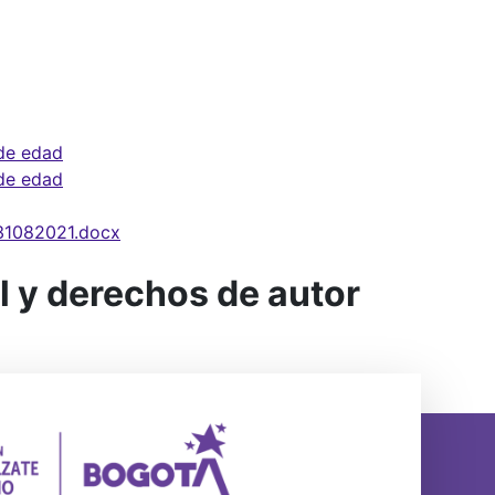
 de edad
 de edad
_31082021.docx
al y derechos de autor