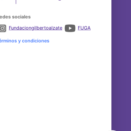
edes sociales
Fundaciongilbertoalzate
FUGA
érminos y condiciones