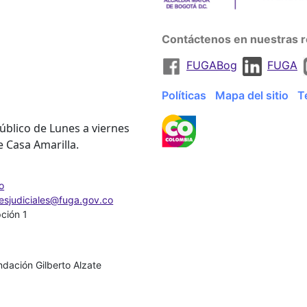
Contáctenos en nuestras r
FUGABog
FUGA
Políticas
Mapa del sitio
T
úblico de Lunes a viernes
e Casa Amarilla.
o
nesjudiciales@fuga.gov.co
pción 1
dación Gilberto Alzate