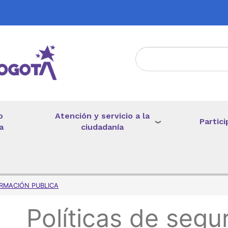
Atención y servicio a la
o
Partici
ciudadanía
a
de ayuda a la navegación
RMACIÓN PUBLICA
Políticas de segu