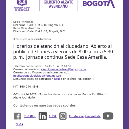
Sede Principal
Dirección: Calle 10 # 3-16, Bogotá, D.C
Sede Casa Amarilla
Dirección: Calle 10 # 2-54, Bogotá, D.C
Atención a la ciudadanía
Horarios de atención al ciudadano: Abierto al
público de Lunes a viernes de 8:00 a. m. a 5:30
p. m. jornada continua Sede Casa Amarilla.
Teléfono conmutador: +57 (601) 4 32 04 10
Correo de contacto:
atencionalciudadano@fuga.gov.co
Correo de notificaciones judiciales (único):
notificacionesjudiciales@fuga.gov.co
Denuncie actos de corrupción
aquí
o en la línea 195 opción 1
NIT: 860.044.113-3
©Copyright 2022 - Todos los derechos reservados Fundación Gilberto
Alzate Avendaño.
Contáctenos en nuestras redes sociales
FUGABog
FUGA
Fundaciongilbertoalzate
FUGA