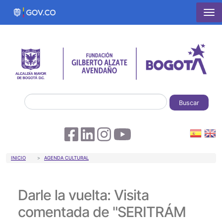
Pasar al contenido principal
Buscar
Sobrescribir enlaces de ayuda a la 
INICIO
AGENDA CULTURAL
Darle la vuelta: Visita
comentada de "SERITRÁM