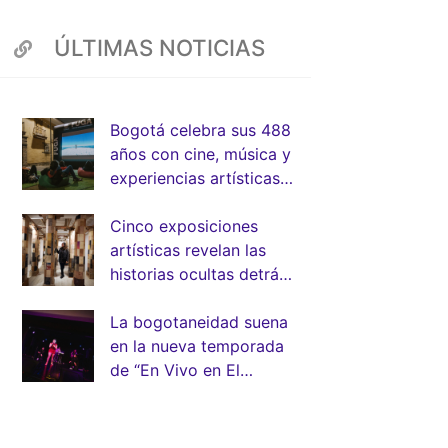
ÚLTIMAS NOTICIAS
Bogotá celebra sus 488
años con cine, música y
experiencias artísticas
junto a la FUGA
Cinco exposiciones
artísticas revelan las
historias ocultas detrás
de la arquitectura de
Bogotá
La bogotaneidad suena
en la nueva temporada
de “En Vivo en El
Muelle” de la FUGA