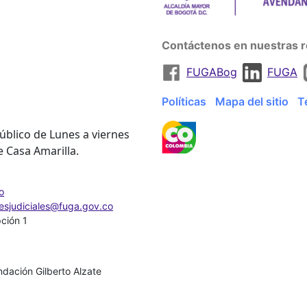
Contáctenos en nuestras r
FUGABog
FUGA
Políticas
Mapa del sitio
T
úblico de Lunes a viernes
e Casa Amarilla.
o
nesjudiciales@fuga.gov.co
pción 1
dación Gilberto Alzate