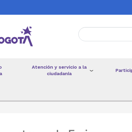
Atención y servicio a la
o
Partici
ciudadanía
a
de ayuda a la navegación