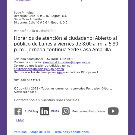
Sede Principal
Dirección: Calle 10 # 3-16, Bogotá, D.C
Sede Casa Amarilla
Dirección: Calle 10 # 2-54, Bogotá, D.C
Atención a la ciudadanía
Horarios de atención al ciudadano: Abierto al
público de Lunes a viernes de 8:00 a. m. a 5:30
p. m. jornada continua Sede Casa Amarilla.
Teléfono conmutador: +57 (601) 4 32 04 10
Correo de contacto:
atencionalciudadano@fuga.gov.co
Correo de notificaciones judiciales (único):
notificacionesjudiciales@fuga.gov.co
Denuncie actos de corrupción
aquí
o en la línea 195 opción 1
NIT: 860.044.113-3
©Copyright 2022 - Todos los derechos reservados Fundación Gilberto
Alzate Avendaño.
Contáctenos en nuestras redes sociales
FUGABog
FUGA
Fundaciongilbertoalzate
FUGA
Políticas
Mapa del sitio
Términos y condiciones