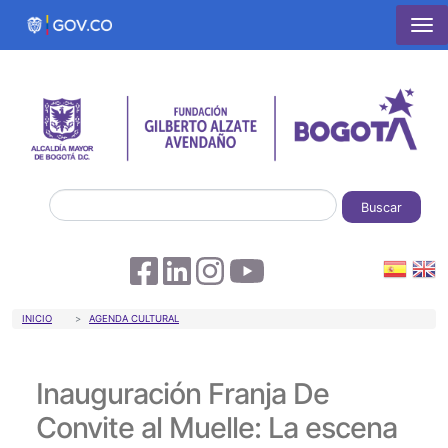
Pasar al contenido principal
Buscar
Sobrescribir enlaces de ayuda a la 
INICIO
AGENDA CULTURAL
Inauguración Franja De
Convite al Muelle: La escena