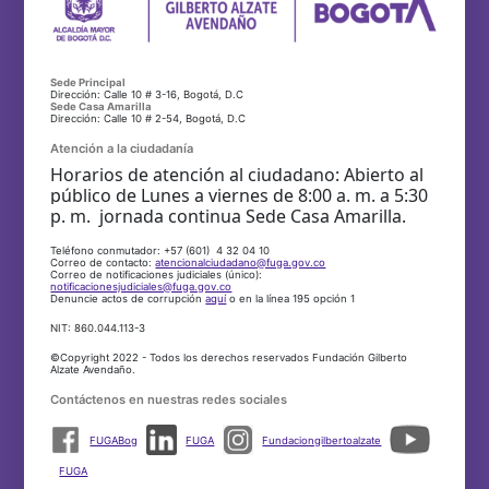
Sede Principal
Dirección: Calle 10 # 3-16, Bogotá, D.C
Sede Casa Amarilla
Dirección: Calle 10 # 2-54, Bogotá, D.C
Atención a la ciudadanía
Horarios de atención al ciudadano: Abierto al
público de Lunes a viernes de 8:00 a. m. a 5:30
p. m. jornada continua Sede Casa Amarilla.
Teléfono conmutador: +57 (601) 4 32 04 10
Correo de contacto:
atencionalciudadano@fuga.gov.co
Correo de notificaciones judiciales (único):
notificacionesjudiciales@fuga.gov.co
Denuncie actos de corrupción
aquí
o en la línea 195 opción 1
NIT: 860.044.113-3
©Copyright 2022 - Todos los derechos reservados Fundación Gilberto
Alzate Avendaño.
Contáctenos en nuestras redes sociales
FUGABog
FUGA
Fundaciongilbertoalzate
FUGA