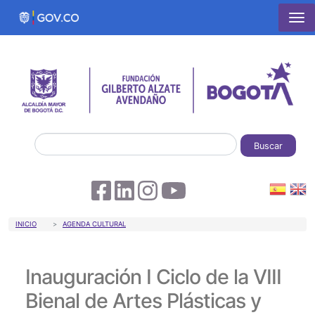
Pasar al contenido principal
Buscar
Sobrescribir enlaces de ayuda a la 
INICIO
AGENDA CULTURAL
Inauguración I Ciclo de la VIII
Bienal de Artes Plásticas y