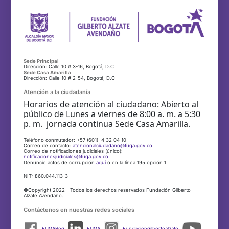
Sede Principal
Dirección: Calle 10 # 3-16, Bogotá, D.C
Sede Casa Amarilla
Dirección: Calle 10 # 2-54, Bogotá, D.C
Atención a la ciudadanía
Horarios de atención al ciudadano: Abierto al
público de Lunes a viernes de 8:00 a. m. a 5:30
p. m. jornada continua Sede Casa Amarilla.
Teléfono conmutador: +57 (601) 4 32 04 10
Correo de contacto:
atencionalciudadano@fuga.gov.co
Correo de notificaciones judiciales (único):
notificacionesjudiciales@fuga.gov.co
Denuncie actos de corrupción
aquí
o en la línea 195 opción 1
NIT: 860.044.113-3
©Copyright 2022 - Todos los derechos reservados Fundación Gilberto
Alzate Avendaño.
Contáctenos en nuestras redes sociales
FUGABog
FUGA
Fundaciongilbertoalzate