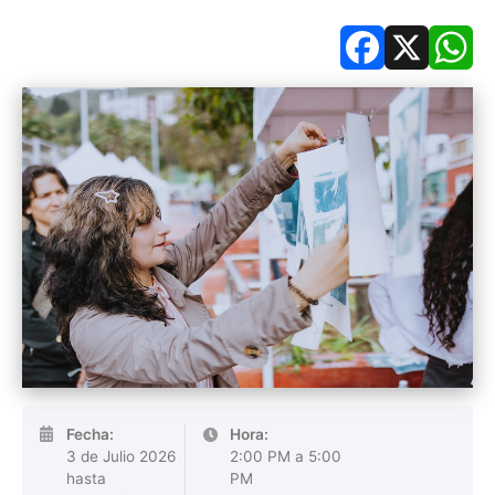
Facebook
X
Wh
Fecha:
Hora:
3 de Julio 2026
2:00 PM a 5:00
hasta
PM