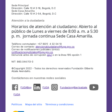
Sede Principal
Dirección: Calle 10 # 3-16, Bogotá, D.C
Sede Casa Amarilla
Dirección: Calle 10 # 2-54, Bogotá, D.C
Atención a la ciudadanía
Horarios de atención al ciudadano: Abierto al
público de Lunes a viernes de 8:00 a. m. a 5:30
p. m. jornada continua Sede Casa Amarilla.
Teléfono conmutador: +57 (601) 4 32 04 10
Correo de contacto:
atencionalciudadano@fuga.gov.co
Correo de notificaciones judiciales (único):
notificacionesjudiciales@fuga.gov.co
Denuncie actos de corrupción
aquí
o en la línea 195 opción 1
NIT: 860.044.113-3
©Copyright 2022 - Todos los derechos reservados Fundación Gilberto
Alzate Avendaño.
Contáctenos en nuestras redes sociales
FUGABog
FUGA
Fundaciongilbertoalzate
FUGA
Políticas
Mapa del sitio
Términos y condiciones