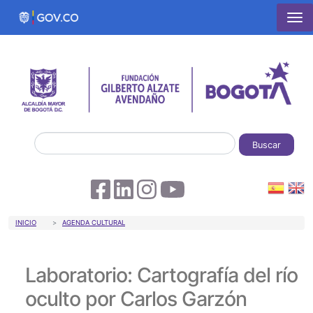
Pasar al contenido principal
Buscar
Sobrescribir enlaces de ayuda a la 
INICIO
AGENDA CULTURAL
Laboratorio: Cartografía del río
oculto por Carlos Garzón