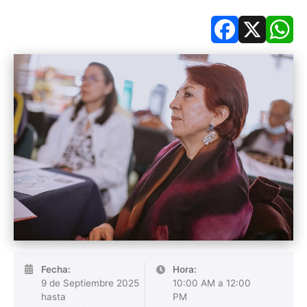
Facebook
X
Wh
Fecha:
Hora:
9 de Septiembre 2025
10:00 AM a 12:00
hasta
PM