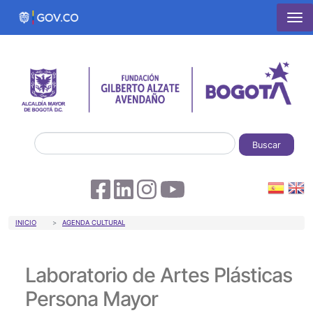
Pasar al contenido principal
Buscar
Sobrescribir enlaces de ayuda a la 
INICIO
AGENDA CULTURAL
Laboratorio de Artes Plásticas
Persona Mayor