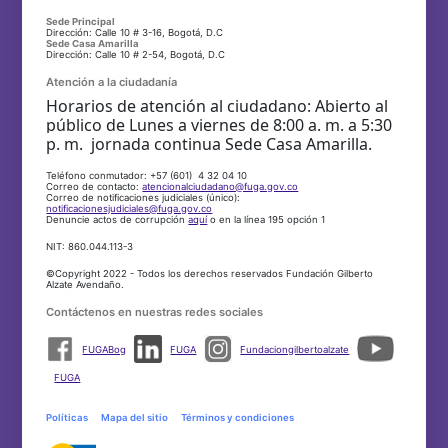
Sede Principal
Dirección: Calle 10 # 3-16, Bogotá, D.C
Sede Casa Amarilla
Dirección: Calle 10 # 2-54, Bogotá, D.C
Atención a la ciudadanía
Horarios de atención al ciudadano: Abierto al
público de Lunes a viernes de 8:00 a. m. a 5:30
p. m. jornada continua Sede Casa Amarilla.
Teléfono conmutador: +57 (601) 4 32 04 10
Correo de contacto:
atencionalciudadano@fuga.gov.co
Correo de notificaciones judiciales (único):
notificacionesjudiciales@fuga.gov.co
Denuncie actos de corrupción
aquí
o en la línea 195 opción 1
NIT: 860.044.113-3
©Copyright 2022 - Todos los derechos reservados Fundación Gilberto
Alzate Avendaño.
Contáctenos en nuestras redes sociales
FUGABog
FUGA
Fundaciongilbertoalzate
FUGA
Políticas
Mapa del sitio
Términos y condiciones