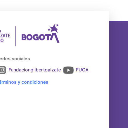
edes sociales
Fundaciongilbertoalzate
FUGA
érminos y condiciones