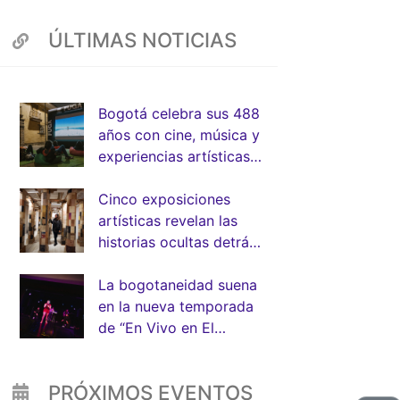
ÚLTIMAS NOTICIAS
Bogotá celebra sus 488
años con cine, música y
App
experiencias artísticas
junto a la FUGA
Cinco exposiciones
artísticas revelan las
historias ocultas detrás
de la arquitectura de
Bogotá
La bogotaneidad suena
en la nueva temporada
de “En Vivo en El
Muelle” de la FUGA
PRÓXIMOS EVENTOS