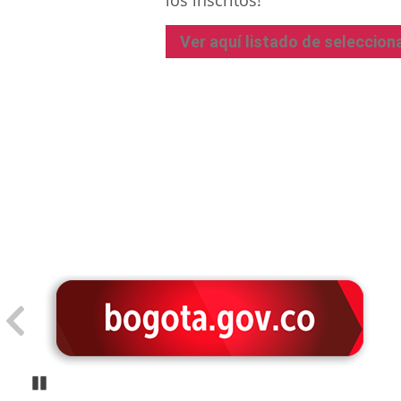
Ver aquí listado de seleccio
Pause