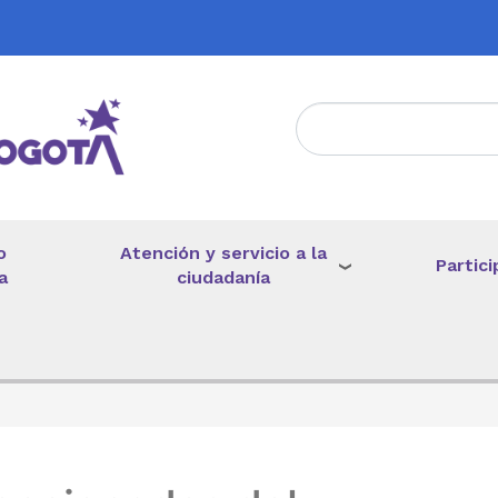
Atención y servicio a la
o
Partici
ciudadanía
a
de ayuda a la navegación