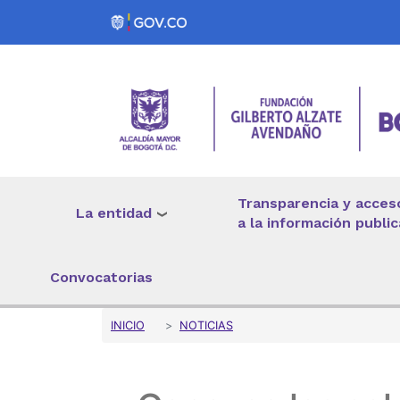
Pasar al contenido principal
Transparencia y acces
La entidad
a la información public
Convocatorias
Sobrescribir enlaces 
INICIO
NOTICIAS