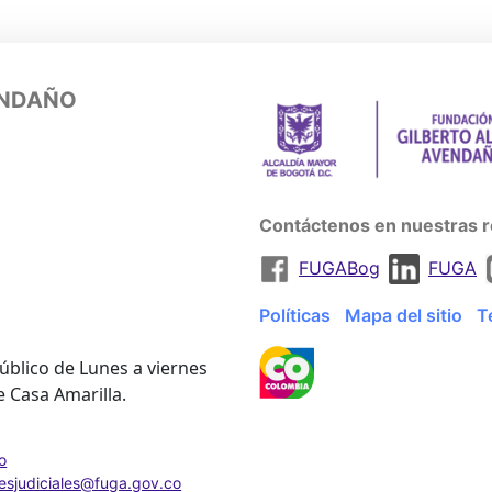
ENDAÑO
Contáctenos en nuestras r
FUGABog
FUGA
Políticas
Mapa del sitio
T
úblico de Lunes a viernes
e Casa Amarilla.
o
nesjudiciales@fuga.gov.co