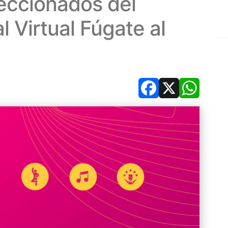
eccionados del
 Virtual Fúgate al
Facebook
X
Whats