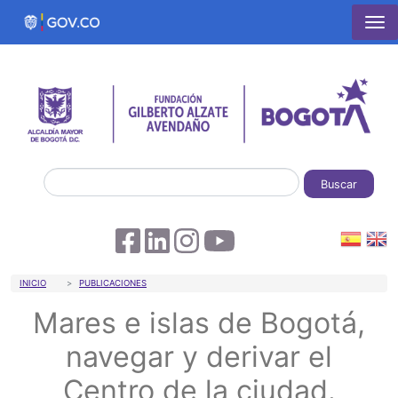
Pasar al contenido principal
Buscar
Sobrescribir enlaces de ayuda a la 
INICIO
PUBLICACIONES
Mares e islas de Bogotá,
navegar y derivar el
Centro de la ciudad.