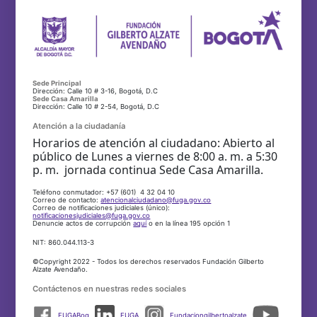
Sede Principal
Dirección: Calle 10 # 3-16, Bogotá, D.C
Sede Casa Amarilla
Dirección: Calle 10 # 2-54, Bogotá, D.C
Atención a la ciudadanía
Horarios de atención al ciudadano: Abierto al
público de Lunes a viernes de 8:00 a. m. a 5:30
p. m. jornada continua Sede Casa Amarilla.
Teléfono conmutador: +57 (601) 4 32 04 10
Correo de contacto:
atencionalciudadano@fuga.gov.co
Correo de notificaciones judiciales (único):
notificacionesjudiciales@fuga.gov.co
Denuncie actos de corrupción
aquí
o en la línea 195 opción 1
NIT: 860.044.113-3
©Copyright 2022 - Todos los derechos reservados Fundación Gilberto
Alzate Avendaño.
Contáctenos en nuestras redes sociales
FUGABog
FUGA
Fundaciongilbertoalzate