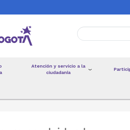
Atención y servicio a la
o
Partici
ciudadanía
a
de ayuda a la navegación