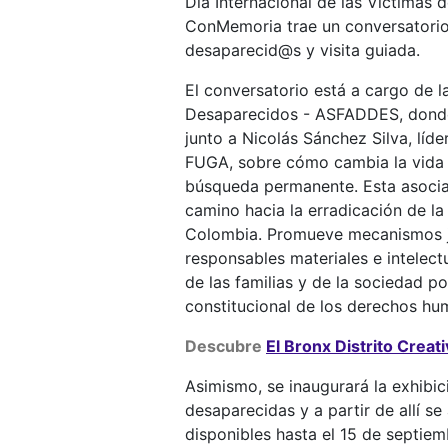
Día Internacional de las Víctimas 
ConMemoria trae un conversatorio,
desaparecid@s y visita guiada.
El conversatorio está a cargo de 
Desaparecidos - ASFADDES, donde 
junto a Nicolás Sánchez Silva, líde
FUGA, sobre cómo cambia la vida d
búsqueda permanente. Esta asocia
camino hacia la erradicación de la
Colombia. Promueve mecanismos jur
responsables materiales e intelectu
de las familias y de la sociedad 
constitucional de los derechos hu
Descubre
El Bronx Distrito Creat
Asimismo, se inaugurará la exhibic
desaparecidas y a partir de allí s
disponibles hasta el 15 de septiem