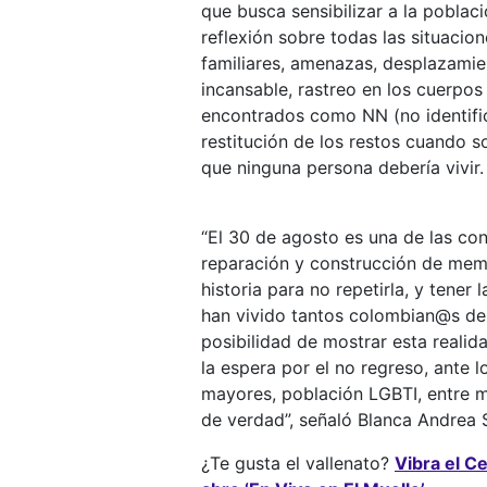
que busca sensibilizar a la poblac
reflexión sobre todas las situacion
familiares, amenazas, desplazamie
incansable, rastreo en los cuerpos
encontrados como NN (no identific
restitución de los restos cuando s
que ninguna persona debería vivir.
“El 30 de agosto es una de las c
reparación y construcción de memo
historia para no repetirla, y tener
han vivido tantos colombian@s desd
posibilidad de mostrar esta realid
la espera por el no regreso, ante 
mayores, población LGBTI, entre m
de verdad”, señaló Blanca Andrea 
¿Te gusta el vallenato?
Vibra el C