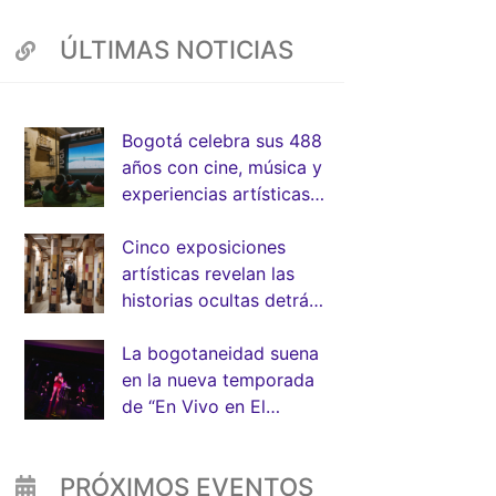
ÚLTIMAS NOTICIAS
Bogotá celebra sus 488
años con cine, música y
App
experiencias artísticas
junto a la FUGA
Cinco exposiciones
artísticas revelan las
historias ocultas detrás
de la arquitectura de
Bogotá
La bogotaneidad suena
en la nueva temporada
de “En Vivo en El
Muelle” de la FUGA
PRÓXIMOS EVENTOS