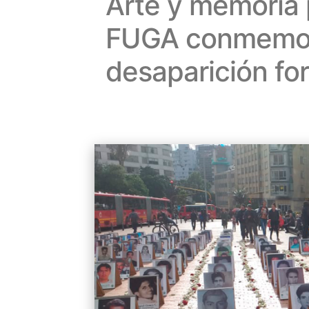
Arte y memoria p
FUGA conmemora
desaparición fo