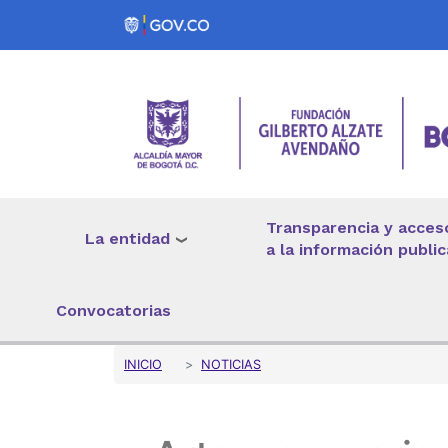
Pasar al contenido principal
Transparencia y acces
La entidad
a la información public
Convocatorias
Sobrescribir enlaces 
INICIO
NOTICIAS