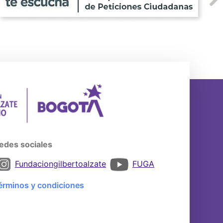
edes sociales
Fundaciongilbertoalzate
FUGA
érminos y condiciones