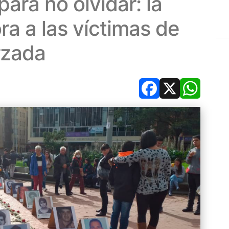
ara no olvidar: la
 a las víctimas de
rzada
Facebook
X
Whats