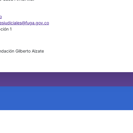
o
nesjudiciales@fuga.gov.co
pción 1
dación Gilberto Alzate