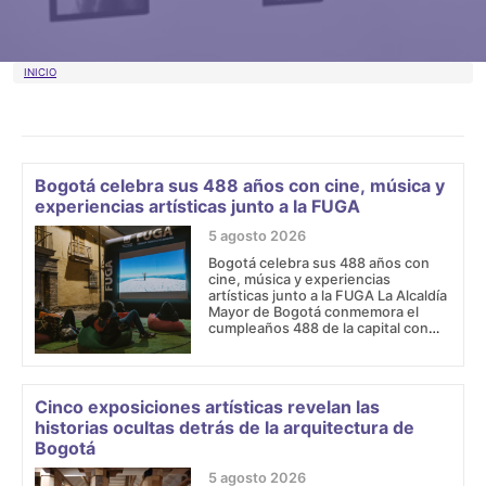
Sobrescribir enlaces de ayuda a la 
INICIO
Bogotá celebra sus 488 años con cine, música y
experiencias artísticas junto a la FUGA
5 agosto 2026
Bogotá celebra sus 488 años con
cine, música y experiencias
artísticas junto a la FUGA La Alcaldía
Mayor de Bogotá conmemora el
cumpleaños 488 de la capital con
más de 50 actividades en las 20
localidades.
Cinco exposiciones artísticas revelan las
historias ocultas detrás de la arquitectura de
Bogotá
5 agosto 2026