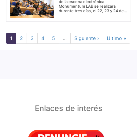
de la escena electrónica
Monumentum LAB se realizará
durante tres días, el 22, 23 y 24 de
julio de 2026
Paginación
Página actual
Page
Page
Page
Page
Siguiente página
Última págin
1
2
3
4
5
…
Siguiente ›
Ultimo »
Enlaces de interés