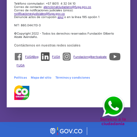
Teléfono conmutador: +57 (601) 4 32 04 10
Correo de contacto:
atencionalciudadano@fuga.gov.co
Correo de notificaciones judiciales (único):
notificacionesjudiciales@fuga.gov.co
Denuncie actos de corrupción
aquí
o en la línea 195 opción 1
NIT: 860.044.113-3
©Copyright 2022 - Todos los derechos reservados Fundación Gilberto
Alzate Avendaño.
Contáctenos en nuestras redes sociales
FUGABog
FUGA
Fundaciongilbertoalzate
FUGA
Políticas
Mapa del sitio
Términos y condiciones