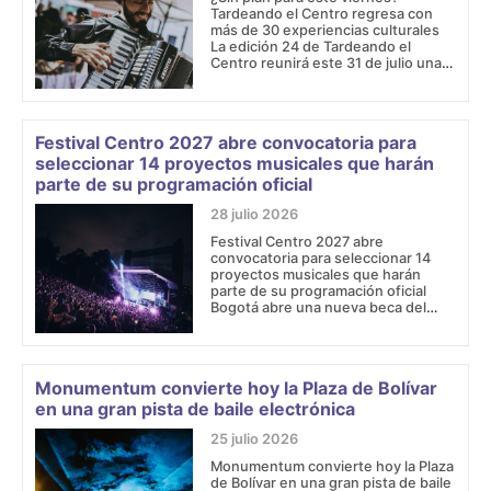
Tardeando el Centro regresa con
más de 30 experiencias culturales
La edición 24 de Tardeando el
Centro reunirá este 31 de julio una
amplia oferta de arte, música,
teatro, patrimonio, literatura y
gastronomía en el Centro Histórico
e Internacional de Bogotá. Una de
Festival Centro 2027 abre convocatoria para
las actividades destacadas de la
seleccionar 14 proyectos musicales que harán
agenda tendrá lugar en el
parte de su programación oficial
28 julio 2026
Festival Centro 2027 abre
convocatoria para seleccionar 14
proyectos musicales que harán
parte de su programación oficial
Bogotá abre una nueva beca del
Programa Distrital de Estímulos,
financiada con recursos de la Ley
del Espectáculo Público, que
entregará 14 estímulos de $25
Monumentum convierte hoy la Plaza de Bolívar
millones cada uno. La convocatoria
en una gran pista de baile electrónica
está dirigida a agrupaciones
musicales con mínimo diez años de
25 julio 2026
trayectoria artística.
Monumentum convierte hoy la Plaza
de Bolívar en una gran pista de baile