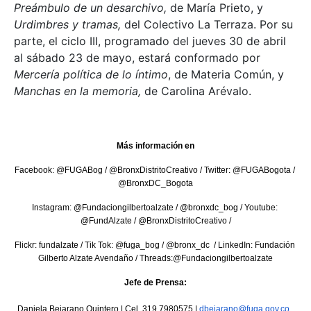
Preámbulo de un desarchivo,
de María Prieto, y
Urdimbres y tramas,
del Colectivo La Terraza. Por su
parte, el ciclo III, programado del jueves 30 de abril
al sábado 23 de mayo, estará conformado por
Mercería política de lo íntimo
, de Materia Común, y
Manchas en la memoria,
de Carolina Arévalo.
Más información en
Facebook: @FUGABog / @BronxDistritoCreativo / Twitter: @FUGABogota / 
@BronxDC_Bogota
Instagram: @Fundaciongilbertoalzate / @bronxdc_bog / Youtube: 
@FundAlzate / @BronxDistritoCreativo /
Flickr: fundalzate / Tik Tok: @fuga_bog / @bronx_dc  / LinkedIn: Fundación 
Gilberto Alzate Avendaño / Threads:@Fundaciongilbertoalzate
Jefe de Prensa:
Daniela Bejarano Quintero | Cel. 319 7980575 | 
dbejarano@fuga.gov.co