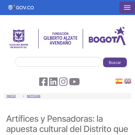
Pasar al contenido principal
Buscar
Sobrescribir enlaces de ayuda a la 
INICIO
NOTICIAS
Artífices y Pensadoras: la
apuesta cultural del Distrito que