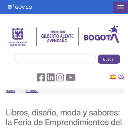
Pasar al contenido principal
Buscar
Sobrescribir enlaces de ayuda a la 
INICIO
NOTICIAS
Libros, diseño, moda y sabores:
la Feria de Emprendimientos del