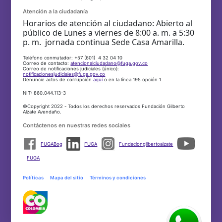
Atención a la ciudadanía
Horarios de atención al ciudadano: Abierto al
público de Lunes a viernes de 8:00 a. m. a 5:30
p. m. jornada continua Sede Casa Amarilla.
Teléfono conmutador: +57 (601) 4 32 04 10
Correo de contacto:
atencionalciudadano@fuga.gov.co
Correo de notificaciones judiciales (único):
notificacionesjudiciales@fuga.gov.co
Denuncie actos de corrupción
aquí
o en la línea 195 opción 1
NIT: 860.044.113-3
©Copyright 2022 - Todos los derechos reservados Fundación Gilberto
Alzate Avendaño.
Contáctenos en nuestras redes sociales
FUGABog
FUGA
Fundaciongilbertoalzate
FUGA
Políticas
Mapa del sitio
Términos y condiciones