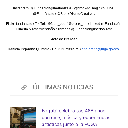
Instagram: @Fundaciongilbertoalzate / @bronxdc_bog / Youtube: 
@FundAlzate / @BronxDistritoCreativo /
Flickr: fundalzate / Tik Tok: @fuga_bog / @bronx_dc  / LinkedIn: Fundación 
Gilberto Alzate Avendaño / Threads:@Fundaciongilbertoalzate
Jefe de Prensa:
Daniela Bejarano Quintero / Cel 319 7980575 / 
dbejarano@fuga.gov.co
ÚLTIMAS NOTICIAS
Bogotá celebra sus 488 años
con cine, música y experiencias
artísticas junto a la FUGA