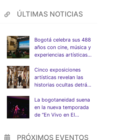
ÚLTIMAS NOTICIAS
Bogotá celebra sus 488
años con cine, música y
experiencias artísticas
junto a la FUGA
App
Cinco exposiciones
artísticas revelan las
historias ocultas detrás
de la arquitectura de
Bogotá
La bogotaneidad suena
en la nueva temporada
de “En Vivo en El
Muelle” de la FUGA
PRÓXIMOS EVENTOS