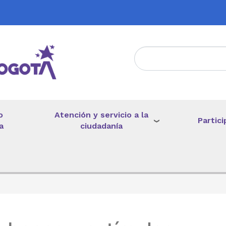
Atención y servicio a la
o
Partici
ciudadanía
a
de ayuda a la navegación