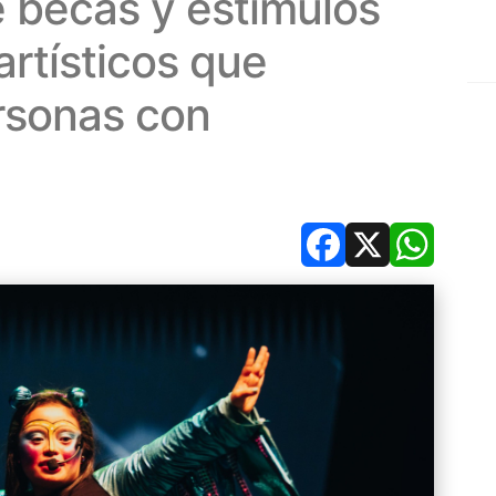
 becas y estímulos
artísticos que
rsonas con
Facebook
X
Whats