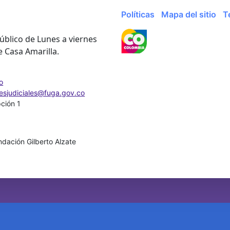
Políticas
Mapa del sitio
T
úblico de Lunes a viernes
e Casa Amarilla.
o
nesjudiciales@fuga.gov.co
pción 1
dación Gilberto Alzate