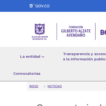
Pasar al contenido principal
Transparencia y acces
La entidad
a la información public
Convocatorias
Sobrescribir enlaces 
INICIO
NOTICIAS