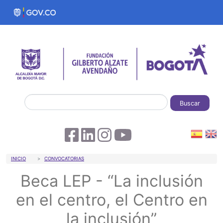
Pasar al contenido principal
Buscar
Sobrescribir enlaces de ayuda a la 
INICIO
CONVOCATORIAS
Beca LEP - “La inclusión
en el centro, el Centro en
la inclusión”