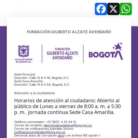
Facebook
X
Wh
FUNDACIÓN GILBERTO ALZATE AVENDAÑO
Sede Principal
Dirección: Calle 10 # 3-16, Bogotá, D.C
Sede Casa Amarilla
Dirección: Calle 10 # 2-54, Bogotá, D.C
Atención a la ciudadanía
Horarios de atención al ciudadano: Abierto al
público de Lunes a viernes de 8:00 a. m. a 5:30
p. m. jornada continua Sede Casa Amarilla.
Teléfono conmutador: +57 (601) 4 32 04 10
Correo de contacto:
atencionalciudadano@fuga.gov.co
Correo de notificaciones judiciales (único):
notificacionesjudiciales@fuga.gov.co
Denuncie actos de corrupción
aquí
o en la línea 195 opción 1