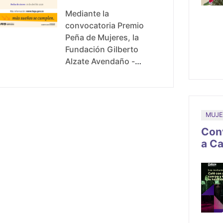
Mediante la
convocatoria Premio
Peña de Mujeres, la
Fundación Gilberto
Alzate Avendaño -
FUGA, busca reflexionar
sobre las múltiples
interpretaciones,
significados y
MUJE
concepciones de lo
Con
femenino, a través del
a Ca
reconocimiento y puesta
en escena de
propuestas artísticas
creativas que generen
impacto en los
habitantes de Bogotá y
propicien reflexiones,