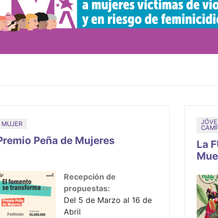
inación
JÓVE
MUJER
CAMP
Premio Peña de Mujeres
La F
Muel
esce
Recepción de
propuestas:
Del 5 de Marzo al 16 de
Abril