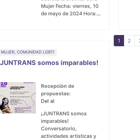
Mujer Fecha: viernes, 10
de mayo de 2024 Hora:
2:00 p.m. a 5:00 p.m.
Lugar: Casa de todas-
Los Mártires
Página ac
Page
1
2
MUJER, COMUNIDAD LGBTI
¡JUNTRANS somos imparables!
Recepción de
propuestas:
Del al
¡JUNTRANS somos
imparables!
Conversatorio,
actividades artísticas y