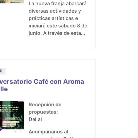
La nueva franja abarcará
diversas actividades y
prácticas artísticas e
iniciará este sábado 8 de
junio. A través de esta
franja la FUGA busca
promover, activar y
reconocer a los artistas
y agrupaciones de zonas
rurales de Bogotá. Con
R
el objetivo de visibilizar a
versatorio Café con Aroma
las creaciones artísticas
lle
que se realizan en las
zonas rurales de Bogotá,
Recepción de
principalmente del
propuestas:
Centro de la ciudad, la
Del al
FUGA lanza la franja ‘De
convite al Muelle’: la
Acompáñanos al
escena rural’ un espacio