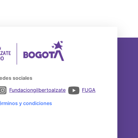
edes sociales
Fundaciongilbertoalzate
FUGA
érminos y condiciones