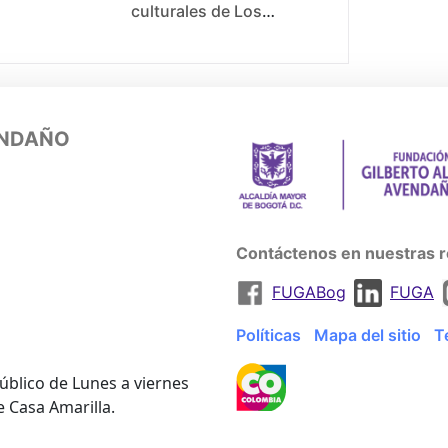
culturales de Los
Mártires. Actividad
liderada por colmyeg
(comite operativo local
de mujer y equidad de
genero) localidad los
ENDAÑO
martires y casa LGBTI
Diana Navarro para
visibilizar los procesos
de las mujeres cisgenero
y trans de la localidad a
Contáctenos en nuestras r
traves de
FUGABog
FUGA
presentaciones
artisticas,
Políticas
Mapa del sitio
T
conversatorios y
emprendimientos.
úblico de Lunes a viernes
e Casa Amarilla.