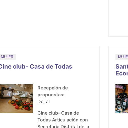
cuestionamientos,
hábitos y conciencia en
la construcción cultural
de lo femenino, así como
transformaciones de los
imaginarios, prejuicios y
estereotipos
relacionados con la
MUJER
MUJE
mujer, lo femenino y su
diversidad.
Cine club- Casa de Todas
Sant
Econ
Recepción de
propuestas:
Del al
Cine club- Casa de
Todas Articulación con
Secretaría Distrital de la