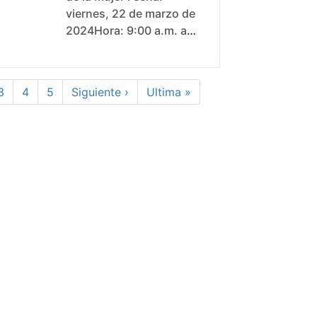
viernes, 22 de marzo de
2024Hora: 9:00 a.m. a
2:00 p.m.Lugar: Vereda
el verjon, colegio IED
rural km 13 via choachi
tual
Page
Page
Page
Siguiente página
Última página
3
4
5
Siguiente ›
Ultima »