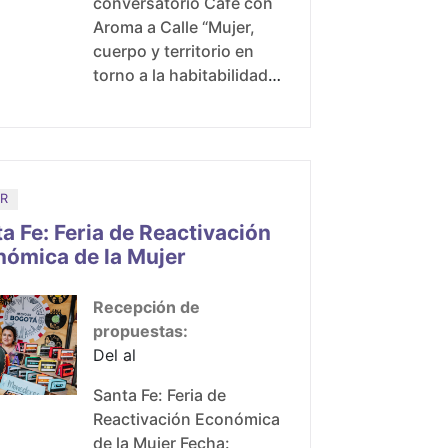
conversatorio Café con
de circulación para
Aroma a Calle “Mujer,
propuestas artísticas y
cuerpo y territorio en
culturales de las artes
torno a la habitabilidad
escénicas y musicales
en calle” Fecha: 22 de
creadas p
mayo de 2024 Hora:
9:00 a.m. a 11:00 a.m
Lugar: El Muelle de la
FUGA. Calle 10 N° 3-16
R
a Fe: Feria de Reactivación
ómica de la Mujer
Recepción de
propuestas:
Del al
Santa Fe: Feria de
Reactivación Económica
de la Mujer Fecha: