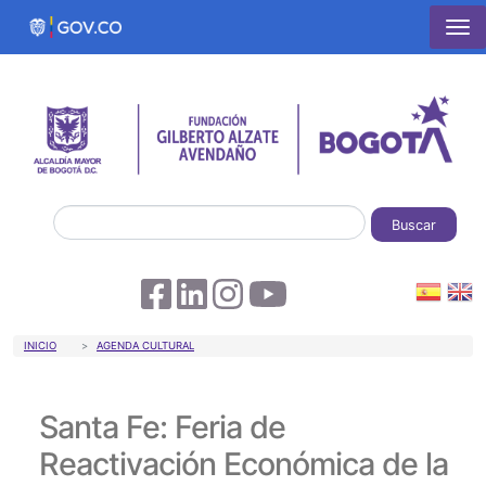
Pasar al contenido principal
Buscar
Sobrescribir enlaces de ayuda a la 
INICIO
AGENDA CULTURAL
Santa Fe: Feria de
Reactivación Económica de la