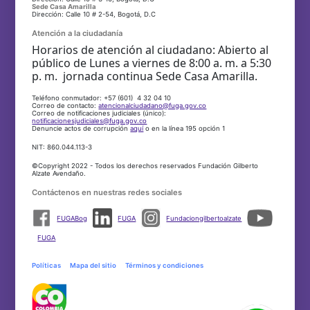
Sede Casa Amarilla
Dirección: Calle 10 # 2-54, Bogotá, D.C
Atención a la ciudadanía
Horarios de atención al ciudadano: Abierto al
público de Lunes a viernes de 8:00 a. m. a 5:30
p. m. jornada continua Sede Casa Amarilla.
Teléfono conmutador: +57 (601) 4 32 04 10
Correo de contacto:
atencionalciudadano@fuga.gov.co
Correo de notificaciones judiciales (único):
notificacionesjudiciales@fuga.gov.co
Denuncie actos de corrupción
aquí
o en la línea 195 opción 1
NIT: 860.044.113-3
©Copyright 2022 - Todos los derechos reservados Fundación Gilberto
Alzate Avendaño.
Contáctenos en nuestras redes sociales
FUGABog
FUGA
Fundaciongilbertoalzate
FUGA
Políticas
Mapa del sitio
Términos y condiciones