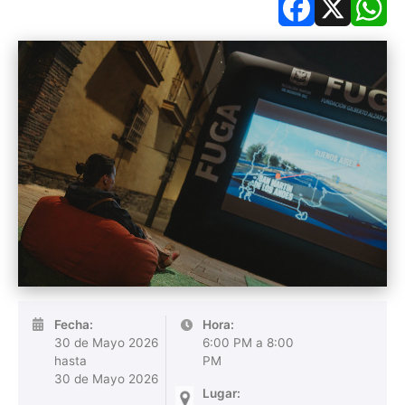
Facebook
X
Wh
Fecha:
Hora:
30 de Mayo 2026
6:00 PM a 8:00
hasta
PM
30 de Mayo 2026
Lugar: