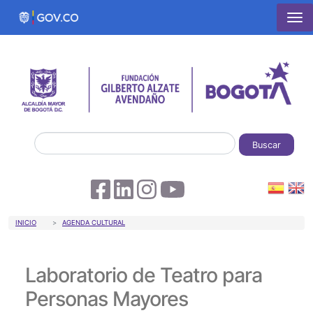
Pasar al contenido principal
Buscar
Sobrescribir enlaces de ayuda a la 
INICIO
AGENDA CULTURAL
Laboratorio de Teatro para
Personas Mayores