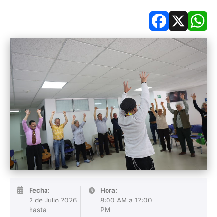
Facebook
X
Wh
Fecha:
Hora:
2 de Julio 2026
8:00 AM a 12:00
hasta
PM