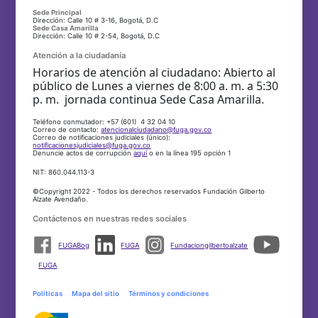
Sede Principal
Dirección: Calle 10 # 3-16, Bogotá, D.C
Sede Casa Amarilla
Dirección: Calle 10 # 2-54, Bogotá, D.C
Atención a la ciudadanía
Horarios de atención al ciudadano: Abierto al
público de Lunes a viernes de 8:00 a. m. a 5:30
p. m. jornada continua Sede Casa Amarilla.
Teléfono conmutador: +57 (601) 4 32 04 10
Correo de contacto:
atencionalciudadano@fuga.gov.co
Correo de notificaciones judiciales (único):
notificacionesjudiciales@fuga.gov.co
Denuncie actos de corrupción
aquí
o en la línea 195 opción 1
NIT: 860.044.113-3
©Copyright 2022 - Todos los derechos reservados Fundación Gilberto
Alzate Avendaño.
Contáctenos en nuestras redes sociales
FUGABog
FUGA
Fundaciongilbertoalzate
FUGA
Políticas
Mapa del sitio
Términos y condiciones