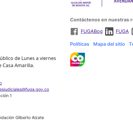
Contáctenos en nuestras r
FUGABog
FUGA
Políticas
Mapa del sitio
T
úblico de Lunes a viernes
e Casa Amarilla.
o
nesjudiciales@fuga.gov.co
pción 1
dación Gilberto Alzate