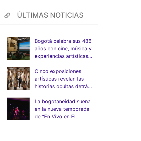
ÚLTIMAS NOTICIAS
Bogotá celebra sus 488
años con cine, música y
experiencias artísticas
junto a la FUGA
Cinco exposiciones
artísticas revelan las
historias ocultas detrás
de la arquitectura de
Bogotá
La bogotaneidad suena
en la nueva temporada
de “En Vivo en El
Muelle” de la FUGA