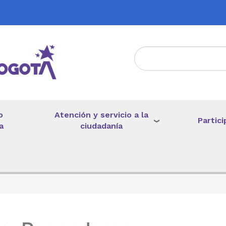
Atención y servicio a la
o
Partici
ciudadanía
a
de ayuda a la navegación