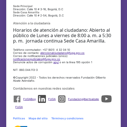
Sede Principal
Dirección: Calle 10 # 3-16, Bogotá, D.C
Sede Casa Amarilla
Dirección: Calle 10 # 2-54, Bogotá, D.C
Atención a la ciudadanía
Horarios de atención al ciudadano: Abierto al
público de Lunes a viernes de 8:00 a. m. a 5:30
p. m. jornada continua Sede Casa Amarilla.
Teléfono conmutador: +57 (601) 4 32 04 10
Correo de contacto:
atencionalciudadano@fuga.gov.co
Correo de notificaciones judiciales (único):
notificacionesjudiciales@fuga.gov.co
Denuncie actos de corrupción
aquí
o en la línea 195 opción 1
NIT: 860.044.113-3
©Copyright 2022 - Todos los derechos reservados Fundación Gilberto
Alzate Avendaño.
Contáctenos en nuestras redes sociales
FUGABog
FUGA
Fundaciongilbertoalzate
FUGA
Políticas
Mapa del sitio
Términos y condiciones