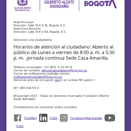
Sede Principal
Dirección: Calle 10 # 3-16, Bogotá, D.C
Sede Casa Amarilla
Dirección: Calle 10 # 2-54, Bogotá, D.C
Atención a la ciudadanía
Horarios de atención al ciudadano: Abierto al
público de Lunes a viernes de 8:00 a. m. a 5:30
p. m. jornada continua Sede Casa Amarilla.
Teléfono conmutador: +57 (601) 4 32 04 10
Correo de contacto:
atencionalciudadano@fuga.gov.co
Correo de notificaciones judiciales (único):
notificacionesjudiciales@fuga.gov.co
Denuncie actos de corrupción
aquí
o en la línea 195 opción 1
NIT: 860.044.113-3
©Copyright 2022 - Todos los derechos reservados Fundación Gilberto
Alzate Avendaño.
Contáctenos en nuestras redes sociales
FUGABog
FUGA
Fundaciongilbertoalzate
FUGA