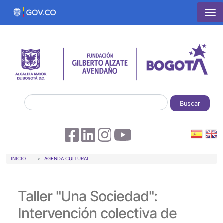
Pasar al contenido principal
Buscar
Sobrescribir enlaces de ayuda a la 
INICIO
AGENDA CULTURAL
Taller "Una Sociedad":
Intervención colectiva de