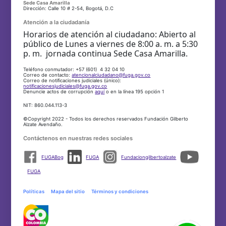
Sede Casa Amarilla
Dirección: Calle 10 # 2-54, Bogotá, D.C
Atención a la ciudadanía
Horarios de atención al ciudadano: Abierto al
público de Lunes a viernes de 8:00 a. m. a 5:30
p. m. jornada continua Sede Casa Amarilla.
Teléfono conmutador: +57 (601) 4 32 04 10
Correo de contacto:
atencionalciudadano@fuga.gov.co
Correo de notificaciones judiciales (único):
notificacionesjudiciales@fuga.gov.co
Denuncie actos de corrupción
aquí
o en la línea 195 opción 1
NIT: 860.044.113-3
©Copyright 2022 - Todos los derechos reservados Fundación Gilberto
Alzate Avendaño.
Contáctenos en nuestras redes sociales
FUGABog
FUGA
Fundaciongilbertoalzate
FUGA
Políticas
Mapa del sitio
Términos y condiciones