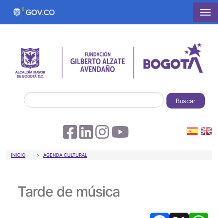
Pasar al contenido principal
Buscar
Sobrescribir enlaces de ayuda a la 
INICIO
AGENDA CULTURAL
Tarde de música