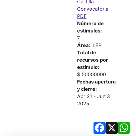
Cartilla
Convocatoria
PDF
Número de
estímulos
7
Área
LEP
Total de
recursos por
estímulo
$ 50000000
Fechas apertura
y cierre
Abr 21
-
Jun 3
2025
Facebook
X
Wh