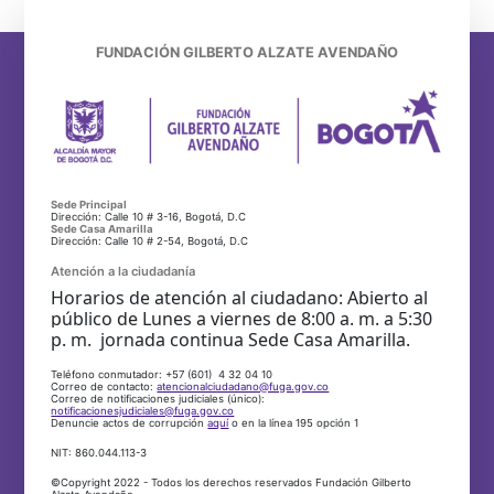
FUNDACIÓN GILBERTO ALZATE AVENDAÑO
Sede Principal
Dirección: Calle 10 # 3-16, Bogotá, D.C
Sede Casa Amarilla
Dirección: Calle 10 # 2-54, Bogotá, D.C
Atención a la ciudadanía
Horarios de atención al ciudadano: Abierto al
público de Lunes a viernes de 8:00 a. m. a 5:30
p. m. jornada continua Sede Casa Amarilla.
Teléfono conmutador: +57 (601) 4 32 04 10
Correo de contacto:
atencionalciudadano@fuga.gov.co
Correo de notificaciones judiciales (único):
notificacionesjudiciales@fuga.gov.co
Denuncie actos de corrupción
aquí
o en la línea 195 opción 1
NIT: 860.044.113-3
©Copyright 2022 - Todos los derechos reservados Fundación Gilberto