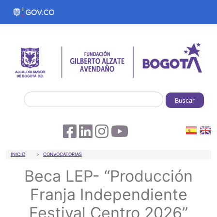
Pasar al contenido principal
Buscar
Sobrescribir enlaces de ayuda a la 
INICIO
CONVOCATORIAS
Beca LEP- “Producción
Franja Independiente
Festival Centro 2026”