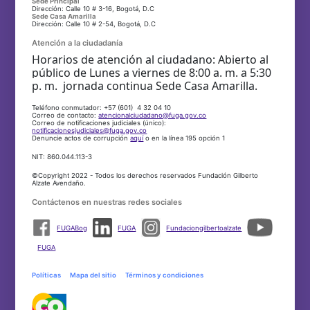
Sede Principal
Dirección: Calle 10 # 3-16, Bogotá, D.C
Sede Casa Amarilla
Dirección: Calle 10 # 2-54, Bogotá, D.C
Atención a la ciudadanía
Horarios de atención al ciudadano: Abierto al
público de Lunes a viernes de 8:00 a. m. a 5:30
p. m. jornada continua Sede Casa Amarilla.
Teléfono conmutador: +57 (601) 4 32 04 10
Correo de contacto:
atencionalciudadano@fuga.gov.co
Correo de notificaciones judiciales (único):
notificacionesjudiciales@fuga.gov.co
Denuncie actos de corrupción
aquí
o en la línea 195 opción 1
NIT: 860.044.113-3
©Copyright 2022 - Todos los derechos reservados Fundación Gilberto
Alzate Avendaño.
Contáctenos en nuestras redes sociales
FUGABog
FUGA
Fundaciongilbertoalzate
FUGA
Políticas
Mapa del sitio
Términos y condiciones