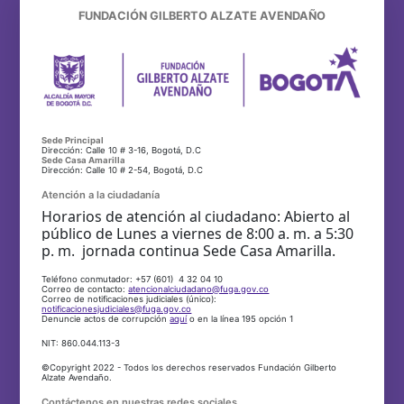
FUNDACIÓN GILBERTO ALZATE AVENDAÑO
Sede Principal
Dirección: Calle 10 # 3-16, Bogotá, D.C
Sede Casa Amarilla
Dirección: Calle 10 # 2-54, Bogotá, D.C
Atención a la ciudadanía
Horarios de atención al ciudadano: Abierto al
público de Lunes a viernes de 8:00 a. m. a 5:30
p. m. jornada continua Sede Casa Amarilla.
Teléfono conmutador: +57 (601) 4 32 04 10
Correo de contacto:
atencionalciudadano@fuga.gov.co
Correo de notificaciones judiciales (único):
notificacionesjudiciales@fuga.gov.co
Denuncie actos de corrupción
aquí
o en la línea 195 opción 1
NIT: 860.044.113-3
©Copyright 2022 - Todos los derechos reservados Fundación Gilberto
Alzate Avendaño.
Contáctenos en nuestras redes sociales