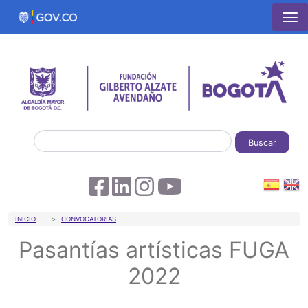
Pasar al contenido principal
Buscar
Sobrescribir enlaces de ayuda a la 
INICIO
CONVOCATORIAS
Pasantías artísticas FUGA
2022