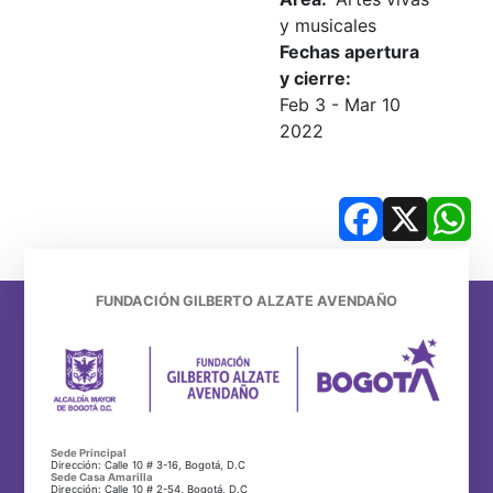
y musicales
Fechas apertura
y cierre
Feb 3
-
Mar 10
2022
Facebook
X
Wh
FUNDACIÓN GILBERTO ALZATE AVENDAÑO
Sede Principal
Dirección: Calle 10 # 3-16, Bogotá, D.C
Sede Casa Amarilla
Dirección: Calle 10 # 2-54, Bogotá, D.C