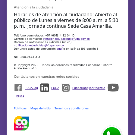
Atención a la ciudadanía
Horarios de atención al ciudadano: Abierto al
público de Lunes a viernes de 8:00 a. m. a 5:30
p. m. jornada continua Sede Casa Amarilla.
Teléfono conmutador: +57 (601) 4 32 04 10
Correo de contacto:
atencionalciudadano@fuga.gov.co
Correo de notificaciones judiciales (único):
notificacionesjudiciales@fuga.gov.co
Denuncie actos de corrupción
aquí
o en la línea 195 opción 1
NIT: 860.044.113-3
©Copyright 2022 - Todos los derechos reservados Fundación Gilberto
Alzate Avendaño.
Contáctenos en nuestras redes sociales
FUGABog
FUGA
Fundaciongilbertoalzate
FUGA
Políticas
Mapa del sitio
Términos y condiciones