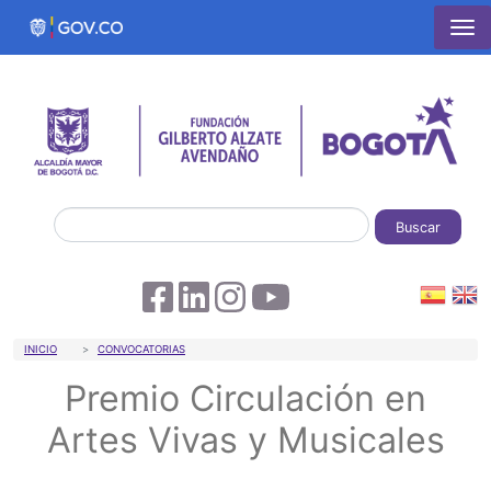
Pasar al contenido principal
Buscar
Sobrescribir enlaces de ayuda a la 
INICIO
CONVOCATORIAS
Premio Circulación en
Artes Vivas y Musicales