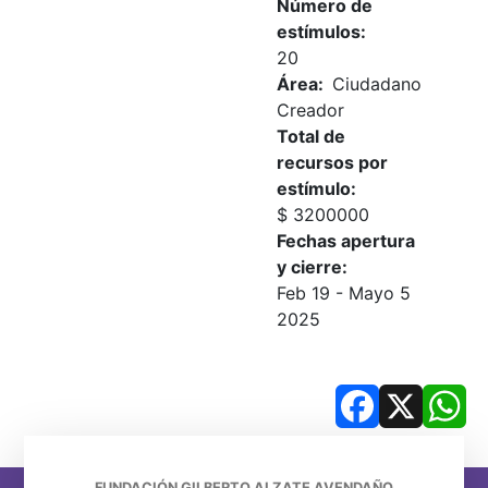
Número de
estímulos
20
Área
Ciudadano
Creador
Total de
recursos por
estímulo
$ 3200000
Fechas apertura
y cierre
Feb 19
-
Mayo 5
2025
Facebook
X
Wh
FUNDACIÓN GILBERTO ALZATE AVENDAÑO