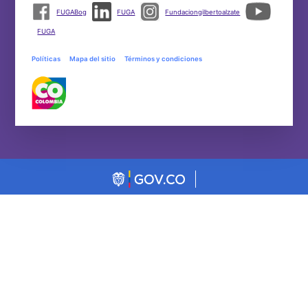
FUGABog
FUGA
Fundaciongilbertoalzate
FUGA
Políticas
Mapa del sitio
Términos y condiciones