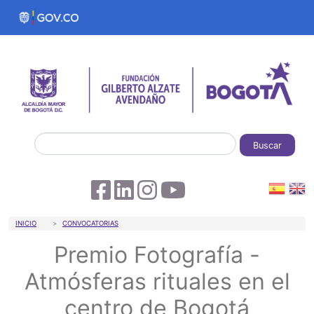
Pasar al contenido principal
Buscar
Sobrescribir enlaces de ayuda a la 
INICIO
CONVOCATORIAS
Premio Fotografía -
Atmósferas rituales en el
centro de Bogotá