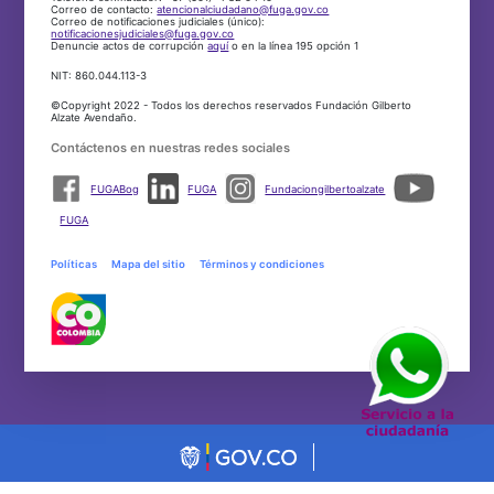
Correo de contacto:
atencionalciudadano@fuga.gov.co
Correo de notificaciones judiciales (único):
notificacionesjudiciales@fuga.gov.co
Denuncie actos de corrupción
aquí
o en la línea 195 opción 1
NIT: 860.044.113-3
©Copyright 2022 - Todos los derechos reservados Fundación Gilberto
Alzate Avendaño.
Contáctenos en nuestras redes sociales
FUGABog
FUGA
Fundaciongilbertoalzate
FUGA
Políticas
Mapa del sitio
Términos y condiciones