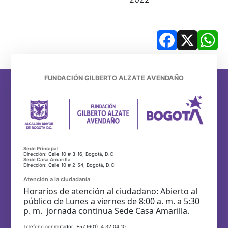
Facebook
X
Wh
FUNDACIÓN GILBERTO ALZATE AVENDAÑO
Sede Principal
Dirección: Calle 10 # 3-16, Bogotá, D.C
Sede Casa Amarilla
Dirección: Calle 10 # 2-54, Bogotá, D.C
Atención a la ciudadanía
Horarios de atención al ciudadano: Abierto al
público de Lunes a viernes de 8:00 a. m. a 5:30
p. m. jornada continua Sede Casa Amarilla.
Teléfono conmutador: +57 (601) 4 32 04 10