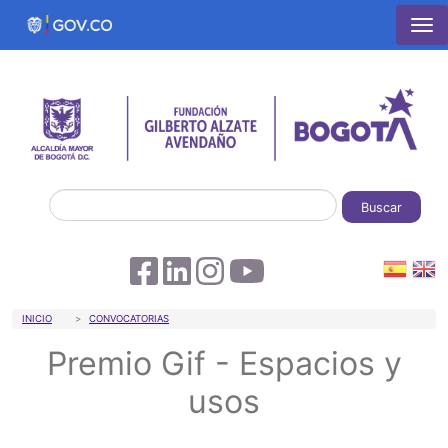
Pasar al contenido principal
Buscar
Sobrescribir enlaces de ayuda a la 
INICIO
CONVOCATORIAS
Premio Gif - Espacios y
usos