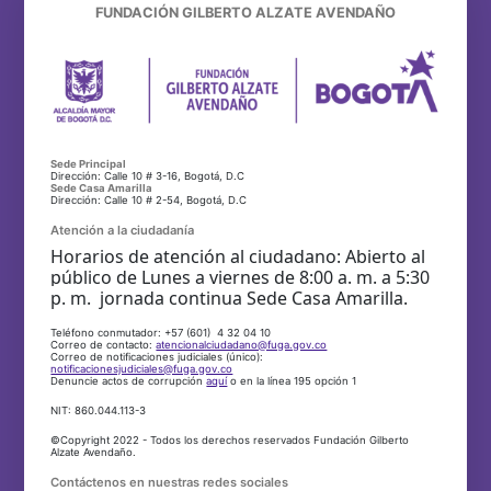
FUNDACIÓN GILBERTO ALZATE AVENDAÑO
Sede Principal
Dirección: Calle 10 # 3-16, Bogotá, D.C
Sede Casa Amarilla
Dirección: Calle 10 # 2-54, Bogotá, D.C
Atención a la ciudadanía
Horarios de atención al ciudadano: Abierto al
público de Lunes a viernes de 8:00 a. m. a 5:30
p. m. jornada continua Sede Casa Amarilla.
Teléfono conmutador: +57 (601) 4 32 04 10
Correo de contacto:
atencionalciudadano@fuga.gov.co
Correo de notificaciones judiciales (único):
notificacionesjudiciales@fuga.gov.co
Denuncie actos de corrupción
aquí
o en la línea 195 opción 1
NIT: 860.044.113-3
©Copyright 2022 - Todos los derechos reservados Fundación Gilberto
Alzate Avendaño.
Contáctenos en nuestras redes sociales