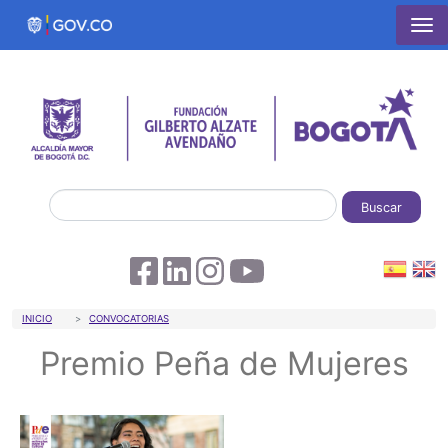
Pasar al contenido principal
Buscar
Sobrescribir enlaces de ayuda a la 
INICIO
CONVOCATORIAS
Premio Peña de Mujeres