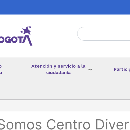
Atención y servicio a la
o
Partici
ciudadanía
a
de ayuda a la navegación
Somos Centro Dive