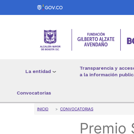
Pasar al contenido principal
Transparencia y acces
La entidad
a la información public
Convocatorias
Sobrescribir enlaces 
INICIO
CONVOCATORIAS
Premio 