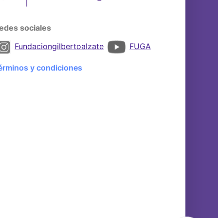
edes sociales
Fundaciongilbertoalzate
FUGA
érminos y condiciones