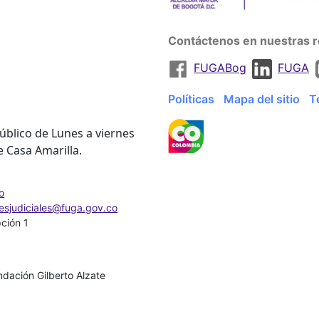
Contáctenos en nuestras r
FUGABog
FUGA
Políticas
Mapa del sitio
T
úblico de Lunes a viernes
e Casa Amarilla.
o
nesjudiciales@fuga.gov.co
pción 1
dación Gilberto Alzate