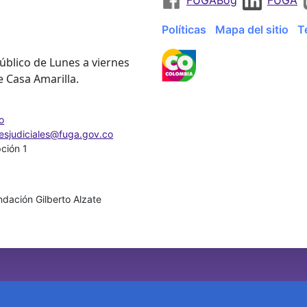
Políticas
Mapa del sitio
T
úblico de Lunes a viernes
e Casa Amarilla.
o
nesjudiciales@fuga.gov.co
pción 1
dación Gilberto Alzate