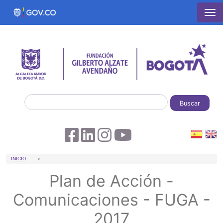
Pasar al contenido principal
Buscar
Sobrescribir enlaces de ayuda a la 
INICIO
Plan de Acción -
Comunicaciones - FUGA -
2017