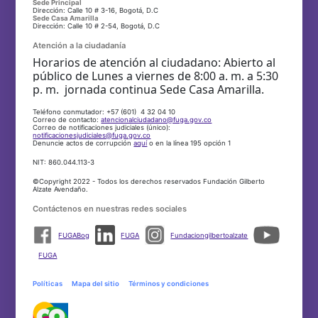
Sede Principal
Dirección: Calle 10 # 3-16, Bogotá, D.C
Sede Casa Amarilla
Dirección: Calle 10 # 2-54, Bogotá, D.C
Atención a la ciudadanía
Horarios de atención al ciudadano: Abierto al
público de Lunes a viernes de 8:00 a. m. a 5:30
p. m. jornada continua Sede Casa Amarilla.
Teléfono conmutador: +57 (601) 4 32 04 10
Correo de contacto:
atencionalciudadano@fuga.gov.co
Correo de notificaciones judiciales (único):
notificacionesjudiciales@fuga.gov.co
Denuncie actos de corrupción
aquí
o en la línea 195 opción 1
NIT: 860.044.113-3
©Copyright 2022 - Todos los derechos reservados Fundación Gilberto
Alzate Avendaño.
Contáctenos en nuestras redes sociales
FUGABog
FUGA
Fundaciongilbertoalzate
FUGA
Políticas
Mapa del sitio
Términos y condiciones