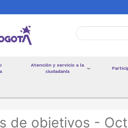
Atención y servicio a la
o
Partici
ciudadanía
a
de ayuda a la navegación
s de objetivos - Oc