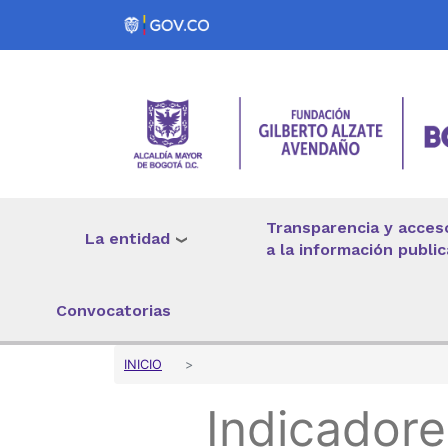
Pasar al contenido principal
Transparencia y acces
La entidad
a la información public
Convocatorias
Sobrescribir enlaces 
INICIO
Indicadore