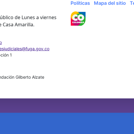
Políticas
Mapa del sitio
T
úblico de Lunes a viernes
e Casa Amarilla.
o
nesjudiciales@fuga.gov.co
pción 1
dación Gilberto Alzate