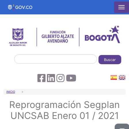
Pasar al contenido principal
Buscar
Sobrescribir enlaces de ayuda a la 
INICIO
Reprogramación Segplan
UNCSAB Enero 01 / 2021