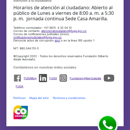
Atención a la ciudadanía
Horarios de atención al ciudadano: Abierto al
público de Lunes a viernes de 8:00 a. m. a 5:30
p. m. jornada continua Sede Casa Amarilla.
Teléfono conmutador: +57 (601) 4 32 04 10
Correo de contacto:
atencionalciudadano@fuga.gov.co
Correo de notificaciones judiciales (único):
notificacionesjudiciales@fuga.gov.co
Denuncie actos de corrupción
aquí
o en la línea 195 opción 1
NIT: 860.044.113-3
©Copyright 2022 - Todos los derechos reservados Fundación Gilberto
Alzate Avendaño.
Contáctenos en nuestras redes sociales
FUGABog
FUGA
Fundaciongilbertoalzate
FUGA
Políticas
Mapa del sitio
Términos y condiciones