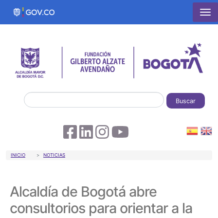
Pasar al contenido principal
Buscar
Sobrescribir enlaces de ayuda a la 
INICIO
NOTICIAS
Alcaldía de Bogotá abre
consultorios para orientar a la