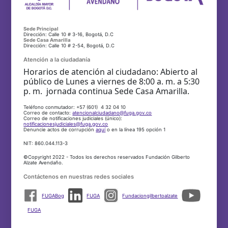
Sede Principal
Dirección: Calle 10 # 3-16, Bogotá, D.C
Sede Casa Amarilla
Dirección: Calle 10 # 2-54, Bogotá, D.C
Atención a la ciudadanía
Horarios de atención al ciudadano: Abierto al
público de Lunes a viernes de 8:00 a. m. a 5:30
p. m. jornada continua Sede Casa Amarilla.
Teléfono conmutador: +57 (601) 4 32 04 10
Correo de contacto:
atencionalciudadano@fuga.gov.co
Correo de notificaciones judiciales (único):
notificacionesjudiciales@fuga.gov.co
Denuncie actos de corrupción
aquí
o en la línea 195 opción 1
NIT: 860.044.113-3
©Copyright 2022 - Todos los derechos reservados Fundación Gilberto
Alzate Avendaño.
Contáctenos en nuestras redes sociales
FUGABog
FUGA
Fundaciongilbertoalzate
FUGA