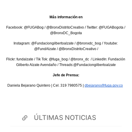
Más información en
Facebook: @FUGABog / @BronxDistritoCreativo / Twitter: @FUGABogota / 
@BronxDC_Bogota
Instagram: @Fundaciongilbertoalzate / @bronxdc_bog / Youtube: 
@FundAlzate / @BronxDistritoCreativo /
Flickr: fundalzate / Tik Tok: @fuga_bog / @bronx_dc  / LinkedIn: Fundación 
Gilberto Alzate Avendaño / Threads:@Fundaciongilbertoalzate
Jefe de Prensa:
Daniela Bejarano Quintero | Cel. 319 7980575 | 
dbejarano@fuga.gov.co
ÚLTIMAS NOTICIAS