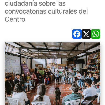
ciudadanía sobre las
convocatorias culturales del
Centro
Facebook
X
Wh