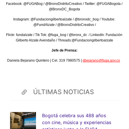
Facebook: @FUGABog / @BronxDistritoCreativo / Twitter: @FUGABogota / 
@BronxDC_Bogota
Instagram: @Fundaciongilbertoalzate / @bronxdc_bog / Youtube: 
@FundAlzate / @BronxDistritoCreativo /
Flickr: fundalzate / Tik Tok: @fuga_bog / @bronx_dc  / LinkedIn: Fundación 
Gilberto Alzate Avendaño / Threads:@Fundaciongilbertoalzate
Jefe de Prensa:
Daniela Bejarano Quintero | Cel. 319 7980575 | 
dbejarano@fuga.gov.co
ÚLTIMAS NOTICIAS
Bogotá celebra sus 488 años
con cine, música y experiencias