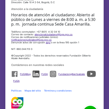
Dirección: Calle 10 # 2-54, Bogotá, D.C
Atención a la ciudadanía
Horarios de atención al ciudadano: Abierto al
público de Lunes a viernes de 8:00 a. m. a 5:30
p. m. jornada continua Sede Casa Amarilla.
Teléfono conmutador: +57 (601) 4 32 04 10
Correo de contacto:
atencionalciudadano@fuga.gov.co
Correo de notificaciones judiciales (único):
notificacionesjudiciales@fuga.gov.co
Denuncie actos de corrupción
aquí
o en la línea 195 opción 1
NIT: 860.044.113-3
©Copyright 2022 - Todos los derechos reservados Fundación Gilberto
Alzate Avendaño.
Contáctenos en nuestras redes sociales
FUGABog
FUGA
Fundaciongilbertoalzate
FUGA
Políticas
Mapa del sitio
Términos y condiciones