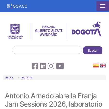
Pasar al contenido principal
Buscar
Sobrescribir enlaces de ayuda a la 
INICIO
NOTICIAS
Antonio Arnedo abre la Franja
Jam Sessions 2026, laboratorio