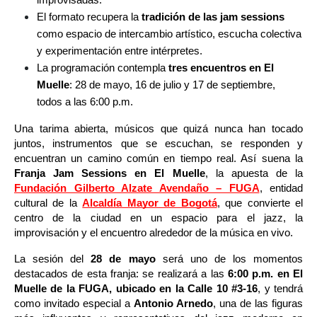
El formato recupera la
 tradición de las jam sessions 
como espacio de intercambio artístico, escucha colectiva 
y experimentación entre intérpretes.
La programación contempla
 tres encuentros en El 
Muelle
: 28 de mayo, 16 de julio y 17 de septiembre, 
todos a las 6:00 p.m.
Una tarima abierta, músicos que quizá nunca han tocado 
juntos, instrumentos que se escuchan, se responden y 
encuentran un camino común en tiempo real. Así suena la 
Franja Jam Sessions en El Muelle
, la apuesta de la 
Fundación Gilberto Alzate Avendaño – FUGA
, entidad 
cultural de la 
Alcaldía Mayor de Bogotá
, que convierte el 
centro de la ciudad en un espacio para el jazz, la 
improvisación y el encuentro alrededor de la música en vivo.
La sesión del
 28 de mayo
 será uno de los momentos 
destacados de esta franja: se realizará a las 
6:00 p.m. en El 
Muelle de la FUGA, ubicado en la Calle 10 #3-16
, y tendrá 
como invitado especial a 
Antonio Arnedo
, una de las figuras 