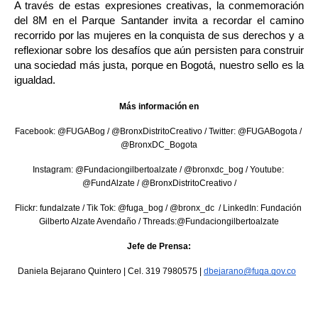
A través de estas expresiones creativas, la conmemoración 
del 8M en el Parque Santander invita a recordar el camino 
recorrido por las mujeres en la conquista de sus derechos y a 
reflexionar sobre los desafíos que aún persisten para construir 
una sociedad más justa, porque en Bogotá, nuestro sello es la 
igualdad.
Más información en
Facebook: @FUGABog / @BronxDistritoCreativo / Twitter: @FUGABogota / 
@BronxDC_Bogota
Instagram: @Fundaciongilbertoalzate / @bronxdc_bog / Youtube: 
@FundAlzate / @BronxDistritoCreativo /
Flickr: fundalzate / Tik Tok: @fuga_bog / @bronx_dc  / LinkedIn: Fundación 
Gilberto Alzate Avendaño / Threads:@Fundaciongilbertoalzate
Jefe de Prensa:
Daniela Bejarano Quintero | Cel. 319 7980575 | 
dbejarano@fuga.gov.co