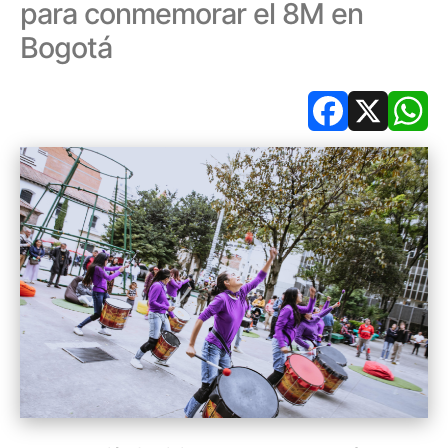
para conmemorar el 8M en
Bogotá
Facebook
X
Wh