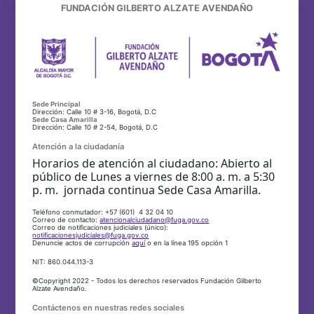
FUNDACIÓN GILBERTO ALZATE AVENDAÑO
Sede Principal
Dirección: Calle 10 # 3-16, Bogotá, D.C
Sede Casa Amarilla
Dirección: Calle 10 # 2-54, Bogotá, D.C
Atención a la ciudadanía
Horarios de atención al ciudadano: Abierto al
público de Lunes a viernes de 8:00 a. m. a 5:30
p. m. jornada continua Sede Casa Amarilla.
Teléfono conmutador: +57 (601) 4 32 04 10
Correo de contacto:
atencionalciudadano@fuga.gov.co
Correo de notificaciones judiciales (único):
notificacionesjudiciales@fuga.gov.co
Denuncie actos de corrupción
aquí
o en la línea 195 opción 1
NIT: 860.044.113-3
©Copyright 2022 - Todos los derechos reservados Fundación Gilberto
Alzate Avendaño.
Contáctenos en nuestras redes sociales