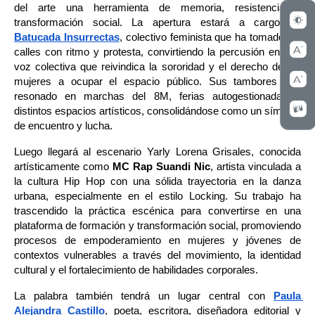
del arte una herramienta de memoria, resistencia y 
transformación social. La apertura estará a cargo de 
Batucada Insurrectas
, colectivo feminista que ha tomado las 
calles con ritmo y protesta, convirtiendo la percusión en una 
voz colectiva que reivindica la sororidad y el derecho de las 
mujeres a ocupar el espacio público. Sus tambores han 
resonado en marchas del 8M, ferias autogestionadas y 
distintos espacios artísticos, consolidándose como un símbolo 
de encuentro y lucha.
Luego llegará al escenario Yarly Lorena Grisales, conocida 
artísticamente como 
MC Rap Suandi Nic
, artista vinculada a 
la cultura Hip Hop con una sólida trayectoria en la danza 
urbana, especialmente en el estilo Locking. Su trabajo ha 
trascendido la práctica escénica para convertirse en una 
plataforma de formación y transformación social, promoviendo 
procesos de empoderamiento en mujeres y jóvenes de 
contextos vulnerables a través del movimiento, la identidad 
cultural y el fortalecimiento de habilidades corporales.
La palabra también tendrá un lugar central con 
Paula 
Alejandra Castillo
, poeta, escritora, diseñadora editorial y 