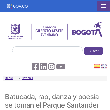
Pasar al contenido principal
Buscar
Sobrescribir enlaces de ayuda a la 
INICIO
NOTICIAS
Batucada, rap, danza y poesía
se toman el Parque Santander