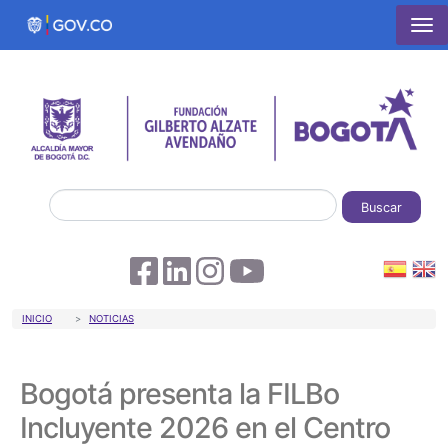
Pasar al contenido principal
Buscar
Sobrescribir enlaces de ayuda a la 
INICIO
NOTICIAS
Bogotá presenta la FILBo
Incluyente 2026 en el Centro