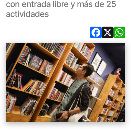
con entrada libre y más de 25
actividades
Facebook
X
Wh