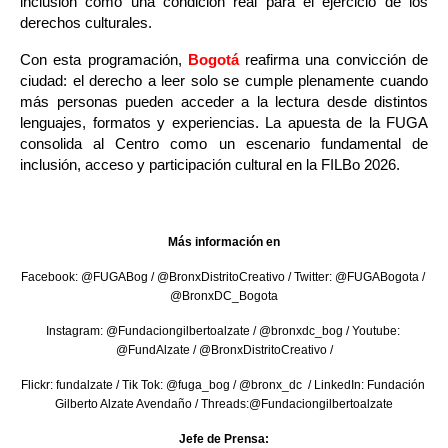
inclusión como una condición real para el ejercicio de los 
derechos culturales.
Con esta programación, 
Bogotá
 reafirma una convicción de 
ciudad: el derecho a leer solo se cumple plenamente cuando 
más personas pueden acceder a la lectura desde distintos 
lenguajes, formatos y experiencias. La apuesta de la FUGA 
consolida al Centro como un escenario fundamental de 
inclusión, acceso y participación cultural en la FILBo 2026.
Más información en
Facebook: @FUGABog / @BronxDistritoCreativo / Twitter: @FUGABogota / 
@BronxDC_Bogota
Instagram: @Fundaciongilbertoalzate / @bronxdc_bog / Youtube: 
@FundAlzate / @BronxDistritoCreativo /
Flickr: fundalzate / Tik Tok: @fuga_bog / @bronx_dc  / LinkedIn: Fundación 
Gilberto Alzate Avendaño / Threads:@Fundaciongilbertoalzate
Jefe de Prensa: