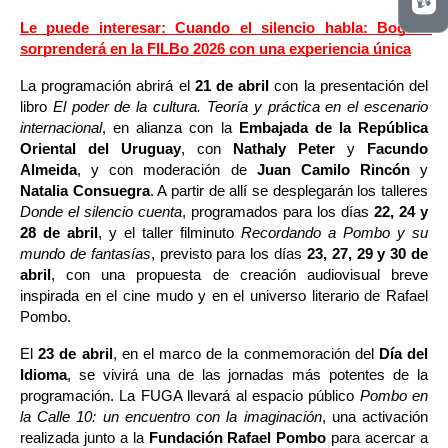
Le puede interesar: Cuando el silencio habla: Bogotá 
sorprenderá en la FILBo 2026 con una experiencia única
La programación abrirá el 
21 de abril
 con la presentación del 
libro 
El poder de la cultura. Teoría y práctica en el escenario 
internacional
, en alianza con la 
Embajada de la República 
Oriental del Uruguay
, con 
Nathaly Peter
 y 
Facundo 
Almeida
, y con moderación de 
Juan Camilo Rincón
 y 
Natalia Consuegra
. A partir de allí se desplegarán los talleres 
Donde el silencio cuenta
, programados para los días 
22, 24 y 
28 de abril
, y el taller filminuto 
Recordando a Pombo y su 
mundo de fantasías
, previsto para los días 
23, 27, 29 y 30 de 
abril
, con una propuesta de creación audiovisual breve 
inspirada en el cine mudo y en el universo literario de Rafael 
Pombo.
El 
23 de abril
, en el marco de la conmemoración del 
Día del 
Idioma
, se vivirá una de las jornadas más potentes de la 
programación. La FUGA llevará al espacio público 
Pombo en 
la Calle 10: un encuentro con la imaginación
, una activación 
realizada junto a la 
Fundación Rafael Pombo
 para acercar a 