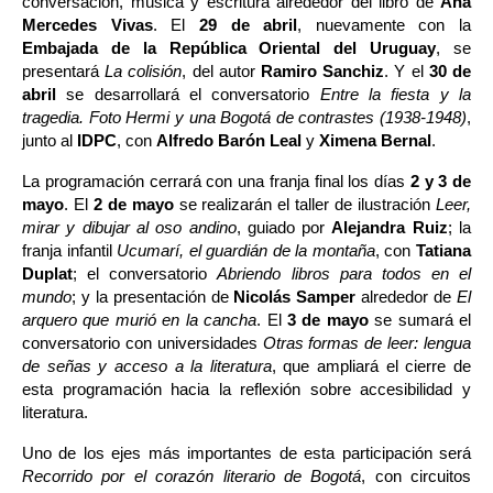
conversación, música y escritura alrededor del libro de 
Ana 
Mercedes Vivas
. El 
29 de abril
, nuevamente con la 
Embajada de la República Oriental del Uruguay
, se 
presentará 
La colisión
, del autor 
Ramiro Sanchiz
. Y el 
30 de 
abril
 se desarrollará el conversatorio 
Entre la fiesta y la 
tragedia. Foto Hermi y una Bogotá de contrastes (1938-1948)
, 
junto al 
IDPC
, con 
Alfredo Barón Leal
 y 
Ximena Bernal
.
La programación cerrará con una franja final los días 
2 y 3 de 
mayo
. El 
2 de mayo
 se realizarán el taller de ilustración 
Leer, 
mirar y dibujar al oso andino
, guiado por 
Alejandra Ruiz
; la 
franja infantil 
Ucumarí, el guardián de la montaña
, con 
Tatiana 
Duplat
; el conversatorio 
Abriendo libros para todos en el 
mundo
; y la presentación de 
Nicolás Samper 
alrededor de 
El 
arquero que murió en la cancha
. El 
3 de mayo
 se sumará el 
conversatorio con universidades 
Otras formas de leer: lengua 
de señas y acceso a la literatura
, que ampliará el cierre de 
esta programación hacia la reflexión sobre accesibilidad y 
literatura.
Uno de los ejes más importantes de esta participación será 
Recorrido por el corazón literario de Bogotá
, con circuitos 