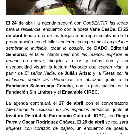
El 
24 de abril
 la agenda seguirá con 
ConSENTIR las letras 
para la resiliencia
, encuentro con la poeta 
Vane CasBa
. El 
25 
de abril
 tendrá una de las franjas más representativas de la 
programación con el taller-conferencia experiencial 
La piel lee: 
sembrar lo invisible, tocar lo posible
, de 
DADO Editorial 
Sensorial
; el taller infantil 
Leer con las manos: explorar el 
mundo en relieve
, dirigido a niñas y niños con y sin 
discapacidad visual; la lectura 
Historias que cobran vida
, a 
partir de 
El señor Nadie
, de 
Julián Ariza
; y la 
Fiesta por la 
inclusión: donde las diferencias se abrazan
, junto a la 
Fundación Saldarriaga Concha
, con la participación de la 
Fundación Sin Límites
 y el 
Ensamble CIREC
.
La agenda continuará el 
27 de abril
 con el conversatorio 
Aterrizando la inclusión en los espacios artísticos
, junto al 
Instituto Distrital de Patrimonio Cultural - IDPC
, con 
Diego 
Parra
 y 
Óscar Rodríguez Chávez
. El 
28 de abril
 se realizará 
Mujeres con corazón de pájaro
, un encuentro de poesía, 