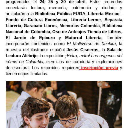
programados el 
24, 25 y 30 de abril
. Estos recorridos 
conectarán lectura, memoria, patrimonio y ciudad, y 
articularán a la 
Biblioteca Pública FUGA
, 
Librería México - 
Fondo de Cultura Económica
, 
Librería Lerner
, 
Separata 
Librería
, 
Garabato Libros
, 
Memorias Colombia
, 
Biblioteca 
Nacional de Colombia
, 
Oso de Anteojos Tienda de Libros
, 
El Jardín de Epicuro
 y 
Matorral Librería
. También 
incorporarán contenidos como 
El Multiverso de Xuehka
, la 
muestra del ilustrador español 
Jesús Cisneros
, la 
Sala de 
Lectura Alebrije
, la exposición 
¡Extra, extra! Los orígenes del 
cómic en Colombia
, ejercicios de curaduría y exploraciones 
de escritura. Los recorridos requieren
inscripción previa
 y 
tienen cupos limitados.