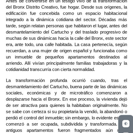
Antes de convertirse en un testigo vivo de la transformación 
del Bronx Distrito Creativo, fue hogar. Desde sus orígenes, la 
edificación fue concebida como un espacio habitacional 
integrado a la dinámica cotidiana del sector. Décadas más 
tarde, según relatan personas que habitaron el lugar, antes del 
desmantelamiento del Cartucho y del traslado progresivo de 
muchas de sus dinámicas hacia la calle del Bronx, este sector 
era, ante todo, una calle habitada. La casa pertenecía, según 
recuerdan, a una mujer de origen español y funcionaba como 
un inmueble de pequeños apartamentos destinados al 
arriendo. Allí vivían principalmente familias trabajadoras y la 
cotidianidad transcurría con cierta normalidad.
La transformación profunda ocurrió cuando, tras el 
desmantelamiento del Cartucho, buena parte de las dinámicas 
sociales, económicas y de microtráfico comenzaron a 
desplazarse hacia el Bronx. En ese proceso, la vivienda dejó 
de ser atractiva para quienes la habitaban originalmente. No 
se sabe con certeza si su propietaria la vendió, la abandonó o 
perdió el control del inmueble; sin embargo, lo evidente es que 
comenzó a ser ocupada, subdividida y transformada. Los 
antiguos apartamentos fueron fragmentados aún más, 