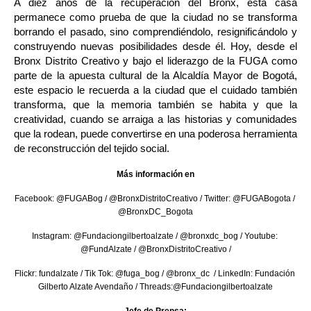
A diez años de la recuperación del Bronx, esta casa 
permanece como prueba de que la ciudad no se transforma 
borrando el pasado, sino comprendiéndolo, resignificándolo y 
construyendo nuevas posibilidades desde él. Hoy, desde el 
Bronx Distrito Creativo y bajo el liderazgo de la FUGA como 
parte de la apuesta cultural de la Alcaldía Mayor de Bogotá, 
este espacio le recuerda a la ciudad que el cuidado también 
transforma, que la memoria también se habita y que la 
creatividad, cuando se arraiga a las historias y comunidades 
que la rodean, puede convertirse en una poderosa herramienta 
de reconstrucción del tejido social.
Más información en
Facebook: @FUGABog / @BronxDistritoCreativo / Twitter: @FUGABogota / 
@BronxDC_Bogota
Instagram: @Fundaciongilbertoalzate / @bronxdc_bog / Youtube: 
@FundAlzate / @BronxDistritoCreativo /
Flickr: fundalzate / Tik Tok: @fuga_bog / @bronx_dc  / LinkedIn: Fundación 
Gilberto Alzate Avendaño / Threads:@Fundaciongilbertoalzate