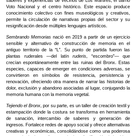
saberes y experiencias de vecinos de Los Mártires, el barrio 
Voto Nacional y el centro histórico. Este espacio produce 
conocimiento colectivo con fines museológicos y creativos, 
permite la circulación de narrativas propias del sector y su 
resignificación desde múltiples lenguajes artísticos.
Sembrando Memorias
 nació en 2019 a partir de un ejercicio 
sensible y alternativo de construcción de memoria en el 
antiguo territorio de la “L”. Su punto de partida fueron las 
plantas ruderales —del latín 
ruderis
, “escombro”— que 
crecían espontáneamente entre las ruinas del Bronx. Estas 
especies, capaces de emerger en condiciones adversas, se 
convirtieron en símbolos de resistencia, persistencia y 
renovación, ofreciendo otra manera de narrar las historias de 
dolor, exclusión y abandono asociadas al lugar, conjugando la 
memoria humana con la memoria vegetal.
Tejiendo el Bronx
, por su parte, es un taller de creación textil y 
estampación donde la costura se transforma en herramienta 
de sanación, intercambio de saberes y generación de 
ingresos. Fortalece redes de apoyo social y ofrece alternativas 
creativas y económicas, consolidándose como una poderosa 