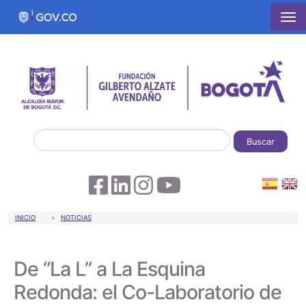
Pasar al contenido principal
Buscar
Sobrescribir enlaces de ayuda a la 
INICIO
NOTICIAS
De “La L” a La Esquina
Redonda: el Co-Laboratorio de