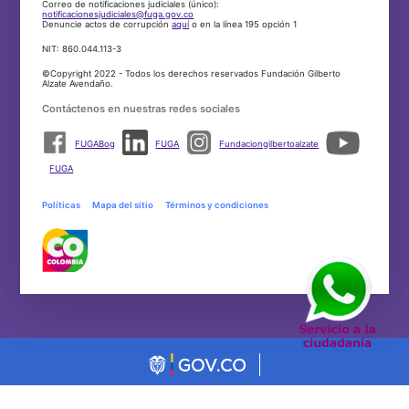
Correo de notificaciones judiciales (único):
notificacionesjudiciales@fuga.gov.co
Denuncie actos de corrupción
aquí
o en la línea 195 opción 1
NIT: 860.044.113-3
©Copyright 2022 - Todos los derechos reservados Fundación Gilberto
Alzate Avendaño.
Contáctenos en nuestras redes sociales
FUGABog
FUGA
Fundaciongilbertoalzate
FUGA
Políticas
Mapa del sitio
Términos y condiciones