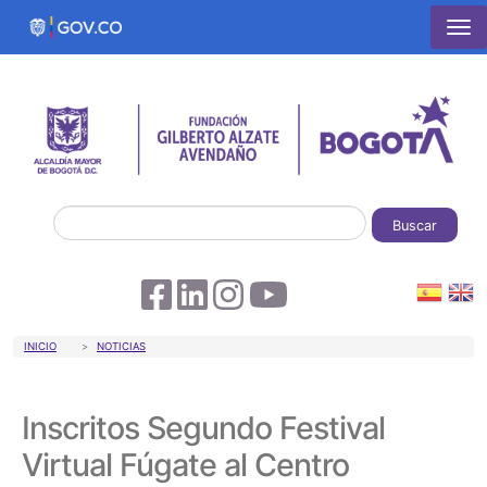
Pasar al contenido principal
Buscar
Sobrescribir enlaces de ayuda a la 
INICIO
NOTICIAS
Inscritos Segundo Festival
Virtual Fúgate al Centro