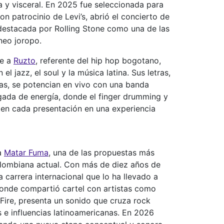
a y visceral. En 2025 fue seleccionada para
on patrocinio de Levi’s, abrió el concierto de
estacada por Rolling Stone como una de las
neo joropo.
be a
Ruzto
, referente del hip hop bogotano,
l jazz, el soul y la música latina. Sus letras,
as, se potencian en vivo con una banda
gada de energía, donde el finger drumming y
ten cada presentación en una experiencia
a
Matar Fuma
, una de las propuestas más
colombiana actual. Con más de diez años de
carrera internacional que lo ha llevado a
donde compartió cartel con artistas como
ire, presenta un sonido que cruza rock
s e influencias latinoamericanas. En 2026