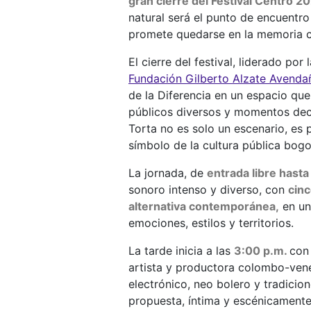
gran cierre del Festival Centro 2
natural será el punto de encuentro
promete quedarse en la memoria c
El cierre del festival, liderado por 
Fundación Gilberto Alzate Avend
de la Diferencia en un espacio qu
públicos diversos y momentos deci
Torta no es solo un escenario, es p
símbolo de la cultura pública bogo
La jornada, de
entrada libre hasta
sonoro intenso y diverso, con
cin
alternativa contemporánea,
en un
emociones, estilos y territorios.
La tarde inicia a las
3:00 p.m.
co
artista y productora colombo-vene
electrónico, neo bolero y tradici
propuesta, íntima y escénicamente