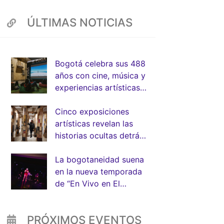
ÚLTIMAS NOTICIAS
App
Bogotá celebra sus 488
años con cine, música y
experiencias artísticas
junto a la FUGA
Cinco exposiciones
artísticas revelan las
historias ocultas detrás
de la arquitectura de
Bogotá
La bogotaneidad suena
en la nueva temporada
de “En Vivo en El
Muelle” de la FUGA
PRÓXIMOS EVENTOS