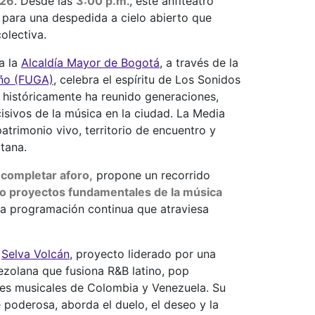
026
. Desde las
3:00 p.m
., este anfiteatro
 para una despedida a cielo abierto que
olectiva.
la la
Alcaldía Mayor de Bogotá
, a través de la
año (FUGA)
, celebra el espíritu de Los Sonidos
e históricamente ha reunido generaciones,
sivos de la música en la ciudad. La Media
atrimonio vivo, territorio de encuentro y
tana.
 completar aforo,
propone un recorrido
co proyectos fundamentales de la música
a programación continua que atraviesa
n
Selva Volcán
, proyecto liderado por una
zolana que fusiona R&B latino, pop
ones musicales de Colombia y Venezuela. Su
 poderosa, aborda el duelo, el deseo y la