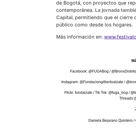
de Bogotá, con proyectos que repr
contemporánea.
La jornada tambié
Capital,
permitiendo que el cierre 
público como desde los hogares.
Más información en:
www.festivalc
Má
Facebook: @FUGABog / @BronxDistrito
Instagram: @Fundaciongilbertoalzate / @bro
Flickr: fundalzate / Tik Tok: @fuga_bog / @
Threads:@
Daniela Bejarano Quintero /