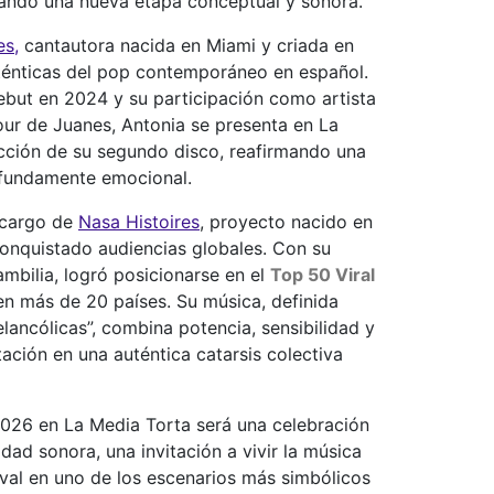
ando una nueva etapa conceptual y sonora.
es,
cantautora nacida en Miami y criada en
ténticas del pop contemporáneo en español.
ebut en 2024 y su participación como artista
our de Juanes, Antonia se presenta en La
cción de su segundo disco, reafirmando una
ofundamente emocional.
a cargo de
Nasa Histoires
, proyecto nacido en
conquistado audiencias globales. Con su
mbilia, logró posicionarse en el
Top 50 Viral
en más de 20 países. Su música, definida
ancólicas”, combina potencia, sensibilidad y
ación en una auténtica catarsis colectiva
 2026 en La Media Torta será una celebración
dad sonora, una invitación a vivir la música
ival en uno de los escenarios más simbólicos