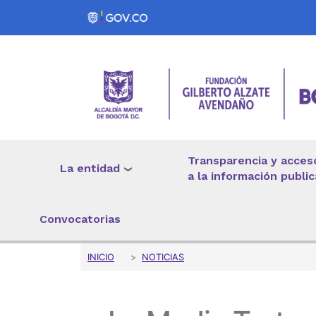
Pasar al contenido principal
Transparencia y acces
La entidad
a la información public
Convocatorias
Sobrescribir enlaces 
INICIO
NOTICIAS