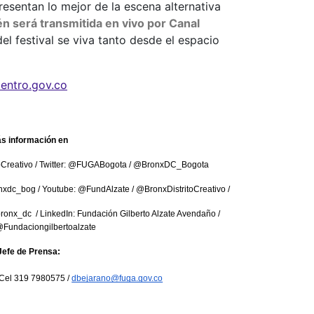
esentan lo mejor de la escena alternativa
n será transmitida en vivo por Canal
del festival se viva tanto desde el espacio
entro.gov.co
s información en
Creativo / Twitter: @FUGABogota / @BronxDC_Bogota
nxdc_bog / Youtube: @FundAlzate / @BronxDistritoCreativo /
bronx_dc  / LinkedIn: Fundación Gilberto Alzate Avendaño / 
Fundaciongilbertoalzate
Jefe de Prensa:
 Cel 319 7980575 / 
dbejarano@fuga.gov.co