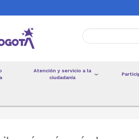
Atención y servicio a la
o
Partici
ciudadanía
a
de ayuda a la navegación