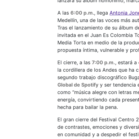
lanzará su álbum homónimo, marc
A las
6:00 p.m
., llega
Antonia Jon
Medellín, una de las voces más au
Tras el lanzamiento de su álbum d
invitada en el Juan Es Colombia T
Media Torta en medio de la produ
propuesta íntima, vulnerable y pr
El cierre, a las
7:00 p.m.
, estará 
la cordillera de los Andes que ha 
segundo trabajo discográfico Buga
Global de Spotify
y ser tendencia 
como “música alegre con letras mel
energía, convirtiendo cada present
hecha para bailar la pena.
El gran cierre del Festival Centro
de contrastes, emociones y diversi
en comunidad y a despedir el fest