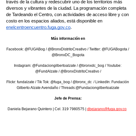
través de la cultura y redescubrir uno de los territorios más 
diversos y vibrantes de la ciudad. La programación completa 
de Tardeando el Centro, con actividades de acceso libre y con 
costo en los espacios aliados, está disponible en 
enelcentroencuentro.fuga.gov.co
.
Más información en
Facebook: @FUGABog / @BronxDistritoCreativo / Twitter: @FUGABogota / 
@BronxDC_Bogota
Instagram: @Fundaciongilbertoalzate / @bronxdc_bog / Youtube: 
@FundAlzate / @BronxDistritoCreativo /
Flickr: fundalzate / Tik Tok: @fuga_bog / @bronx_dc  / LinkedIn: Fundación 
Gilberto Alzate Avendaño / Threads:@Fundaciongilbertoalzate
Jefe de Prensa:
Daniela Bejarano Quintero | Cel. 319 7980575 | 
dbejarano@fuga.gov.co