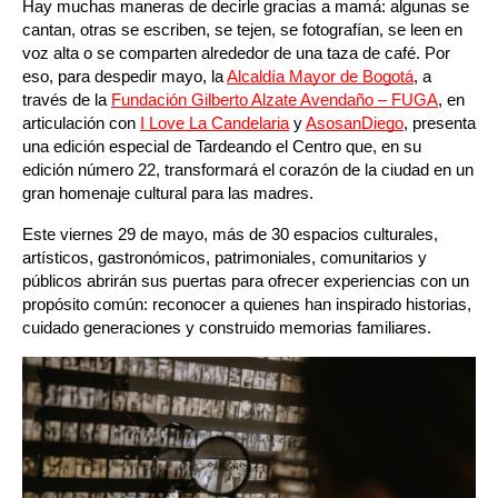
Hay muchas maneras de decirle gracias a mamá: algunas se 
cantan, otras se escriben, se tejen, se fotografían, se leen en 
voz alta o se comparten alrededor de una taza de café. Por 
eso, para despedir mayo, la
Alcaldía Mayor de Bogotá
, a 
través de la 
Fundación Gilberto Alzate Avendaño – FUGA
, en 
articulación con 
I Love La Candelaria
 y 
AsosanDiego
, presenta 
una edición especial de Tardeando el Centro que, en su 
edición número 22, transformará el corazón de la ciudad en un 
gran homenaje cultural para las madres.
Este viernes 29 de mayo, más de 30 espacios culturales, 
artísticos, gastronómicos, patrimoniales, comunitarios y 
públicos abrirán sus puertas para ofrecer experiencias con un 
propósito común: reconocer a quienes han inspirado historias, 
cuidado generaciones y construido memorias familiares.