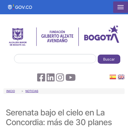
Pasar al contenido principal
Buscar
Sobrescribir enlaces de ayuda a la 
INICIO
NOTICIAS
Serenata bajo el cielo en La
Concordia: más de 30 planes