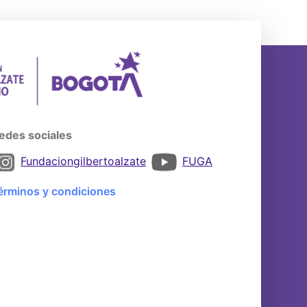
edes sociales
Fundaciongilbertoalzate
FUGA
érminos y condiciones