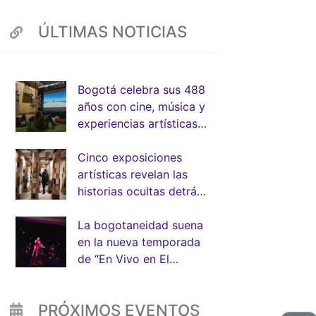
ÚLTIMAS NOTICIAS
App
Bogotá celebra sus 488
años con cine, música y
experiencias artísticas
junto a la FUGA
Cinco exposiciones
artísticas revelan las
historias ocultas detrás
de la arquitectura de
Bogotá
La bogotaneidad suena
en la nueva temporada
de “En Vivo en El
Muelle” de la FUGA
PRÓXIMOS EVENTOS