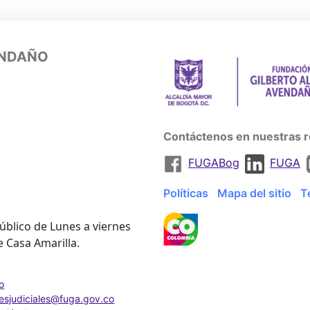
ENDAÑO
Contáctenos en nuestras r
FUGABog
FUGA
Políticas
Mapa del sitio
T
úblico de Lunes a viernes
e Casa Amarilla.
o
nesjudiciales@fuga.gov.co