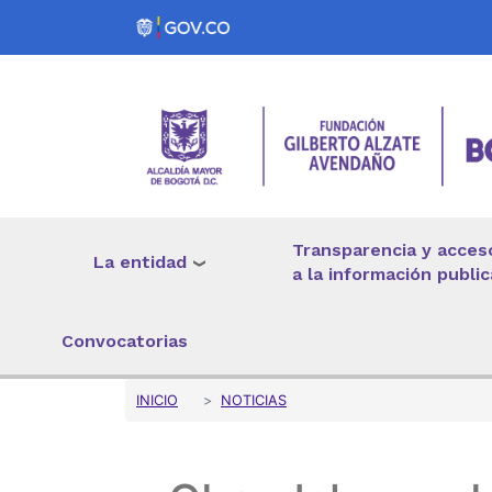
Pasar al contenido principal
Transparencia y acces
La entidad
a la información public
Convocatorias
Sobrescribir enlaces 
INICIO
NOTICIAS