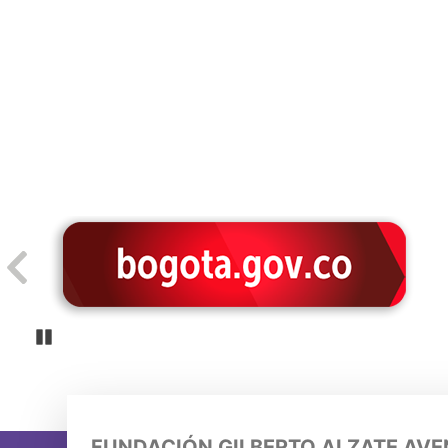
Pause
FUNDACIÓN GILBERTO ALZATE AV