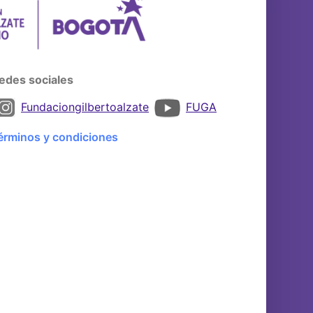
edes sociales
Fundaciongilbertoalzate
FUGA
érminos y condiciones