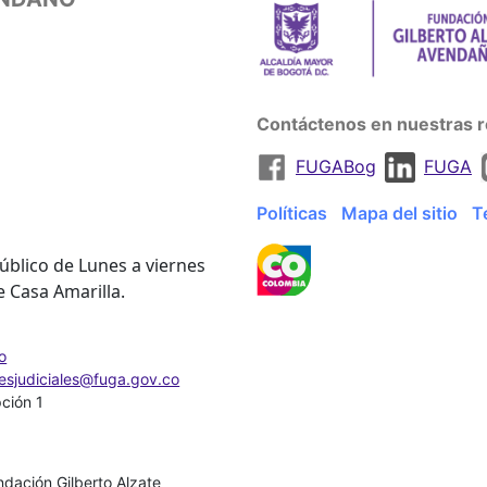
Contáctenos en nuestras r
FUGABog
FUGA
Políticas
Mapa del sitio
T
úblico de Lunes a viernes
e Casa Amarilla.
o
nesjudiciales@fuga.gov.co
pción 1
dación Gilberto Alzate