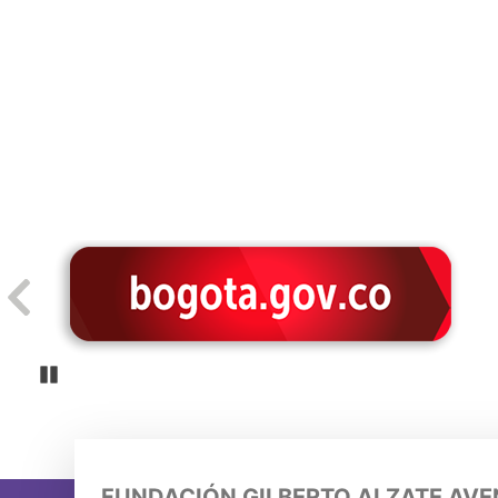
Pause
FUNDACIÓN GILBERTO ALZATE AV