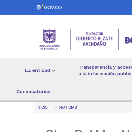
Pasar al contenido principal
Transparencia y acces
La entidad
a la información public
Convocatorias
Sobrescribir enlaces 
INICIO
NOTICIAS