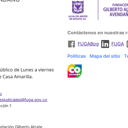
Contáctenos en nuestras r
FUGABog
FUGA
Políticas
Mapa del sitio
T
úblico de Lunes a viernes
e Casa Amarilla.
o
nesjudiciales@fuga.gov.co
pción 1
dación Gilberto Alzate