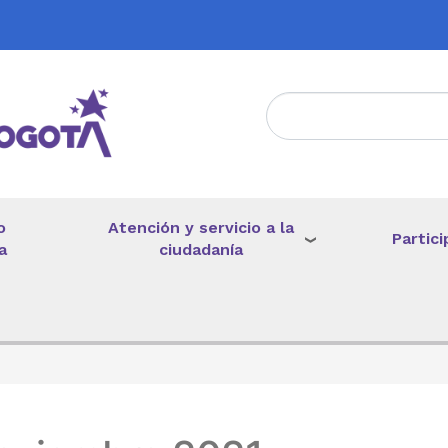
Atención y servicio a la
o
Partici
ciudadanía
a
de ayuda a la navegación