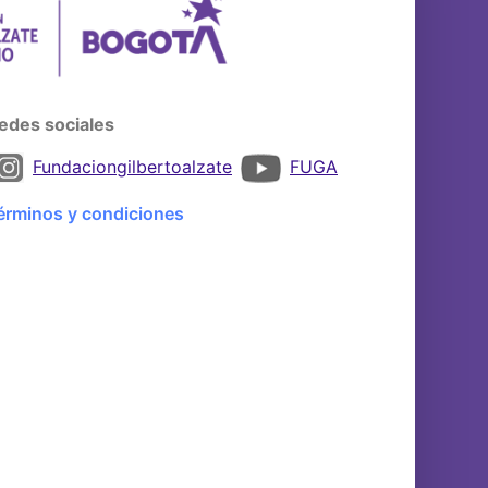
edes sociales
Fundaciongilbertoalzate
FUGA
érminos y condiciones