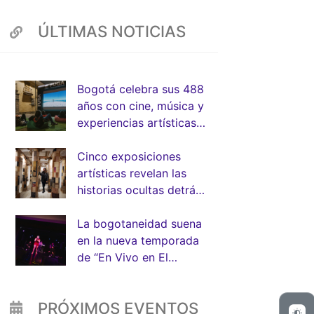
ÚLTIMAS NOTICIAS
App
Bogotá celebra sus 488
años con cine, música y
experiencias artísticas
junto a la FUGA
Cinco exposiciones
artísticas revelan las
historias ocultas detrás
de la arquitectura de
Bogotá
La bogotaneidad suena
en la nueva temporada
de “En Vivo en El
Muelle” de la FUGA
PRÓXIMOS EVENTOS